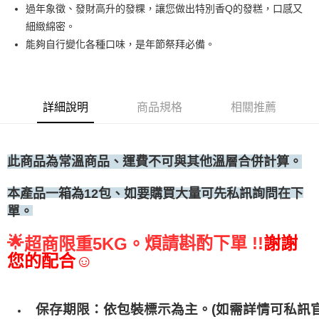
過年象徵、發財高升的發粿，讓您做出特別香Q的發糕，口感又
• 付款後全家取貨
細緻綿密。
每筆NT$60，滿NT$699(含以上)免運費
能夠自行變化各種口味，是年節祭拜必備。
• 付款後7-11取貨
每筆NT$60，滿NT$699(含以上)免運費
(請點開選項勾選)
詳細說明
商品規格
相關推薦
每筆NT$250
此商品為常溫商品、運費不可與其他溫層合併計算。
、如要購買大量可先私訊詢問在下
本產品一箱為12包
單。
🌟
煩請斟酌下單 !!
謝謝
超商限重5KG。
您的配合☺
保存期限：依包裝標示為主。(如需詳情可私訊官