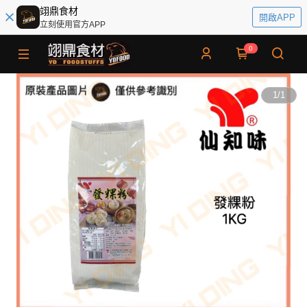
翊鼎食材
開啟APP
立刻使用官方APP
0
1
/
1