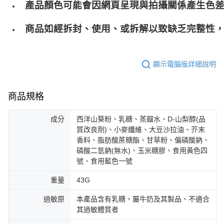
產品顏色可能會因網頁呈現與拍攝關係產生色
商品如經拆封、使用、或拆解以致缺乏完整性，
顯示電腦版詳細說明
商品規格
成分
西洋山葵粉、乳糖、蒸餾水、D-山梨醇(品
質改良劑)、小麥纖維、大豆沙拉油、芥末
香料、脂肪酸蔗糖酯、甘草粉、偏磷酸鈉、
磷酸二氫鈉(無水)、玉米糖膠、食用黃色四
號、食用藍色一號
重量
43G
過敏原
本產品含有乳糖、屬牛奶及其製品、不適合
其過敏體質者