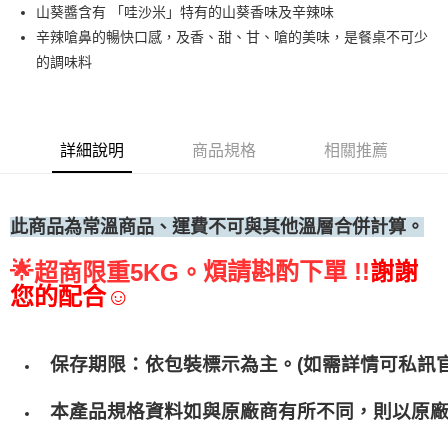
山葵醬含有 「哇沙米」特有的山葵香味及辛辣味
• 付款後全家取貨
辛辣嗆鼻的暢快口感，及香、甜、甘、嗆的美味，是餐桌不可少
每筆NT$60，滿NT$699(含以上)免運費
的調味料
• 付款後7-11取貨
每筆NT$60，滿NT$699(含以上)免運費
(請點開選項勾選)
詳細說明
商品規格
相關推薦
每筆NT$250
此商品為常溫商品、運費不可與其他溫層合併計算。
🌟
煩請斟酌下單 !!
謝謝
超商限重5KG。
您的配合☺
保存期限：依包裝標示為主。(如需詳情可私訊官
本產品規格資料如與原廠商有所不同，則以原