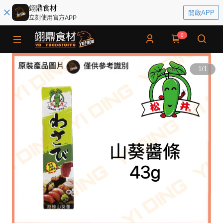
翊鼎食材
開啟APP
立刻使用官方APP
0
1
/
1