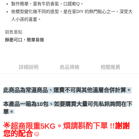
製作簡單，富有牛奶香氣，口感軟Q。
• 付款後全家取貨
依模型變化做不同的造型，是在家DIY 的熱門點心之一，深受大
每筆NT$60，滿NT$699(含以上)免運費
人小孩的喜愛。
• 付款後7-11取貨
銷售重點
每筆NT$60，滿NT$699(含以上)免運費
酥脆可口，簡單易做
(請點開選項勾選)
每筆NT$250
詳細說明
商品規格
相關推薦
此商品為常溫商品、運費不可與其他溫層合併計算。
如要購買大量可先私訊詢問在下
本產品一箱為10包、
單。
🌟
煩請斟酌下單 !!
謝謝
超商限重5KG。
您的配合☺