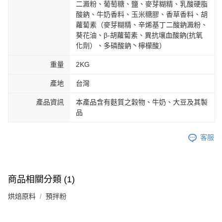
二澱粉、葡萄糖、鹽、麥芽糊精、乳酸硬脂
酸鈉、牛奶香料、玉米糖膠、香草香料、胡
蘿蔔素（麥芽糊精、辛烯基丁二酸鈉澱粉、
葵花油、β-胡蘿蔔素、異抗壤血酸鈉(抗氧
化劑）、多磷酸鈉丶檸檬酸）
重量
2KG
產地
台灣
產品資訊
本產品含有麩質之穀物、牛奶、大豆及其製
品
客服
商品相關分類 (1)
烘焙原料
預拌粉