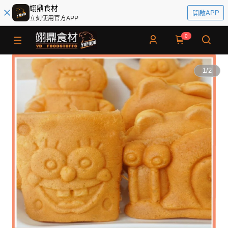
翊鼎食材
開啟APP
立刻使用官方APP
0
1
/
2