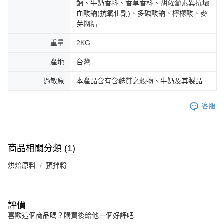
鈉、牛奶香料、香草香科、胡蘿蔔素異抗壞
血酸鈉(抗氧化劑)、多磷酸鈉、檸檬酸、麥
芽糊精
重量
2KG
產地
台灣
過敏原
本產品含有含麩質之穀物、牛奶及其製品
客服
商品相關分類 (1)
烘焙原料
預拌粉
評價
喜歡這個商品嗎？購買後給他一個好評吧