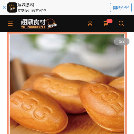
翊鼎食材
開啟APP
立刻使用官方APP
0
1
/
2