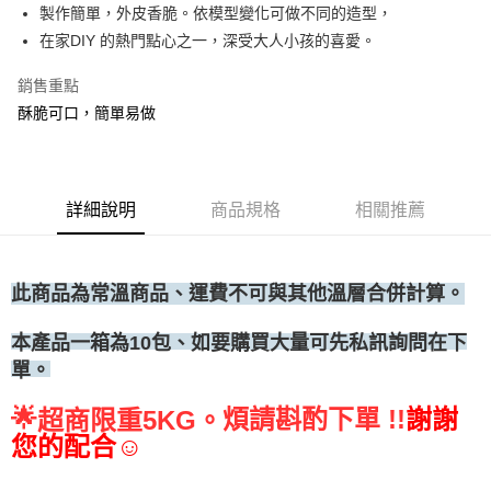
製作簡單，外皮香脆。依模型變化可做不同的造型，
• 付款後全家取貨
在家DIY 的熱門點心之一，深受大人小孩的喜愛。
每筆NT$60，滿NT$699(含以上)免運費
銷售重點
• 付款後7-11取貨
酥脆可口，簡單易做
每筆NT$60，滿NT$699(含以上)免運費
(請點開選項勾選)
每筆NT$250
詳細說明
商品規格
相關推薦
此商品為常溫商品、運費不可與其他溫層合併計算。
如要購買大量可先私訊詢問在下
本產品一箱為10包、
單。
🌟
煩請斟酌下單 !!
謝謝
超商限重5KG。
您的配合☺