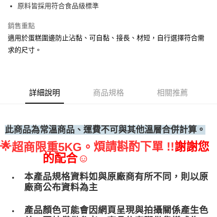
原料皆採用符合食品級標準
• 付款後全家取貨
每筆NT$60，滿NT$699(含以上)免運費
銷售重點
適用於蛋糕圍邊防止沾黏、可自黏、接長、材短，自行選擇符合需
• 付款後7-11取貨
求的尺寸。
每筆NT$60，滿NT$699(含以上)免運費
(請點開選項勾選)
每筆NT$250
詳細說明
商品規格
相關推薦
此商品為常溫商品、運費不可與其他溫層合併計算。
🌟
煩請斟酌下單 !!
謝謝您
超商限重5KG。
的配合☺
本產品規格資料如與原廠商有所不同，則以原
廠商公布資料為主
產品顏色可能會因網頁呈現與拍攝關係產生色