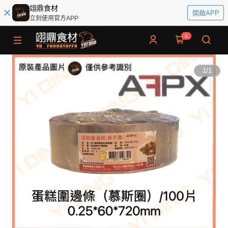
翊鼎食材
開啟APP
立刻使用官方APP
0
1
/
1