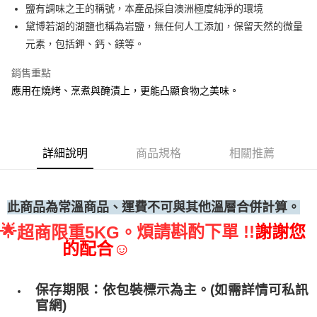
鹽有調味之王的稱號，本產品採自澳洲極度純淨的環境
• 付款後全家取貨
黛博若湖的湖鹽也稱為岩鹽，無任何人工添加，保留天然的微量
每筆NT$60，滿NT$699(含以上)免運費
元素，包括鉀、鈣、鎂等。
• 付款後7-11取貨
銷售重點
每筆NT$60，滿NT$699(含以上)免運費
應用在燒烤、烹煮與醃漬上，更能凸顯食物之美味。
(請點開選項勾選)
每筆NT$250
詳細說明
商品規格
相關推薦
此商品為常溫商品、運費不可與其他溫層合併計算。
🌟
煩請斟酌下單 !!
謝謝您
超商限重5KG。
的配合☺
保存期限：依包裝標示為主。(如需詳情可私訊
官網)