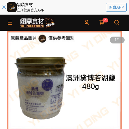
翊鼎食材
開啟APP
立刻使用官方APP
0
1
/
1