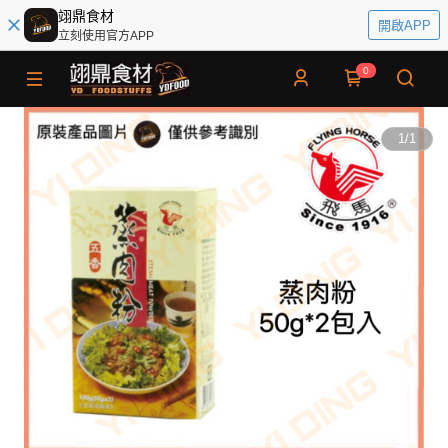
翊鼎食材
開啟APP
立刻使用官方APP
0
1
/
1