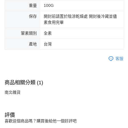
重量
100G
保存
開封前請置於陰涼乾燥處 開封後冷藏並儘
素食用完畢
葷素類別
全素
產地
台灣
客服
商品相關分類 (1)
南北雜貨
評價
喜歡這個商品嗎？購買後給他一個好評吧