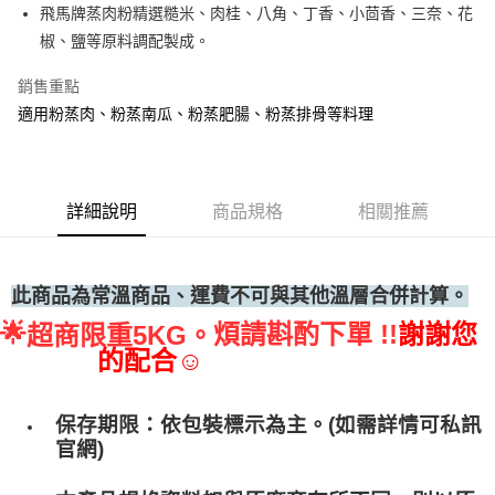
飛馬牌蒸肉粉精選糙米、肉桂、八角、丁香、小茴香、三奈、花
• 付款後全家取貨
椒、鹽等原料調配製成。
每筆NT$60，滿NT$699(含以上)免運費
銷售重點
• 付款後7-11取貨
適用粉蒸肉、粉蒸南瓜、粉蒸肥腸、粉蒸排骨等料理
每筆NT$60，滿NT$699(含以上)免運費
(請點開選項勾選)
每筆NT$250
詳細說明
商品規格
相關推薦
此商品為常溫商品、運費不可與其他溫層合併計算。
🌟
煩請斟酌下單 !!
謝謝您
超商限重5KG。
的配合☺
保存期限：依包裝標示為主。(如需詳情可私訊
官網)