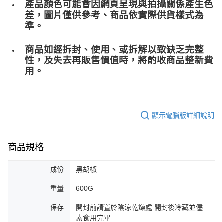
產品顏色可能會因網頁呈現與拍攝關係產生色
差，圖片僅供參考、商品依實際供貨樣式為
準。
商品如經拆封、使用、或拆解以致缺乏完整
性，及失去再販售價值時，將酌收商品整﻿新費
用。
顯示電腦版詳細說明
商品規格
成份
黑胡椒
重量
600G
保存
開封前請置於陰涼乾燥處 開封後冷藏並儘
素食用完畢