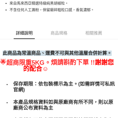
來自馬來西亞精選特級純黑胡椒粒。
• 付款後全家取貨
不含任何人工澱粉，保留磨碎粗粒口感，香氣濃郁。
每筆NT$60，滿NT$699(含以上)免運費
• 付款後7-11取貨
每筆NT$60，滿NT$699(含以上)免運費
詳細說明
商品規格
相關推薦
(請點開選項勾選)
每筆NT$250
此商品為常溫商品、運費不可與其他溫層合併計算。
🌟
煩請斟酌下單 !!
謝謝您
超商限重5KG。
的配合☺
保存期限：依包裝標示為主。(如需詳情可私訊
官網)
本產品規格資料如與原廠商有所不同，則以原
廠商公布資料為主