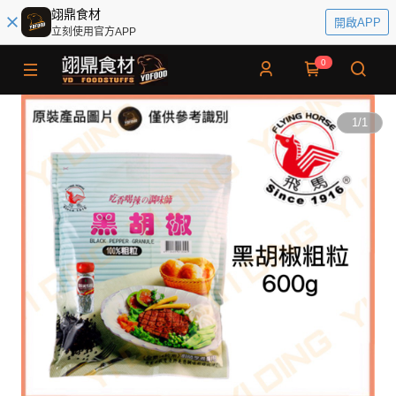
翊鼎食材
開啟APP
立刻使用官方APP
0
1
/
1