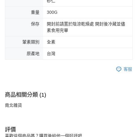
砂仁
重量
300G
保存
開封前請置於陰涼乾燥處 開封後冷藏並儘
素食用完畢
葷素類別
全素
原產地
台灣
客服
商品相關分類 (1)
南北雜貨
評價
喜歡這個商品嗎？購買後給他一個好評吧