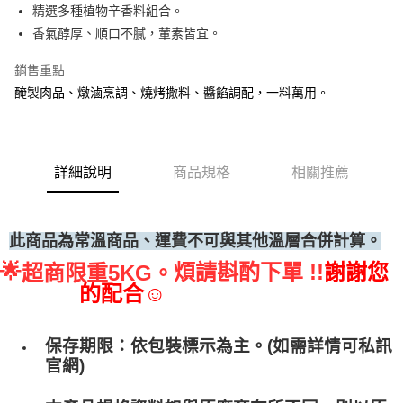
精選多種植物辛香料組合。
• 付款後全家取貨
香氣醇厚、順口不膩，葷素皆宜。
每筆NT$60，滿NT$699(含以上)免運費
銷售重點
• 付款後7-11取貨
醃製肉品、燉滷烹調、燒烤撒料、醬餡調配，一料萬用。
每筆NT$60，滿NT$699(含以上)免運費
(請點開選項勾選)
每筆NT$250
詳細說明
商品規格
相關推薦
此商品為常溫商品、運費不可與其他溫層合併計算。
🌟
煩請斟酌下單 !!
謝謝您
超商限重5KG。
的配合☺
保存期限：依包裝標示為主。(如需詳情可私訊
官網)