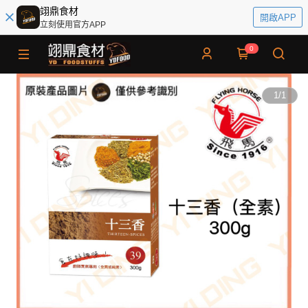
翊鼎食材
開啟APP
立刻使用官方APP
0
1
/
1