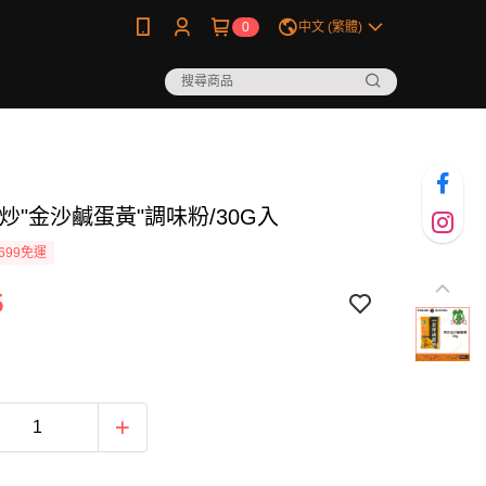
0
中文 (繁體)
炒"金沙鹹蛋黃"調味粉/30G入
699免運
5