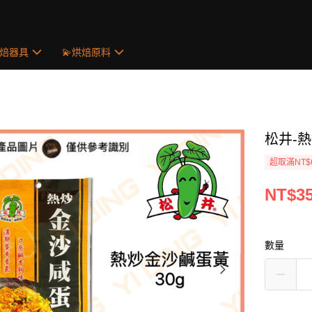
烘焙器具
💫烘焙原料
松井-熱
超取滿NT$
NT$3
數量