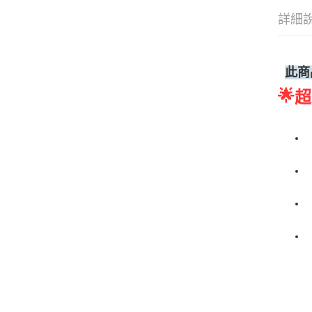
詳細
此商
🌟
超