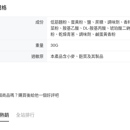
規格
成份
低筋麵粉、蛋黃粉、鹽、蔗糖、調味劑、香
菜粉、胺基乙酸、DL-胺基丙酸、琥珀酸二
粉、乾燥青蔥、調味劑、鹹蛋黃香粉
重量
30G
過敏原
本產品含小麥、麩質及其製品
個商品嗎？購買後給他一個好評吧
熱銷
全站排行