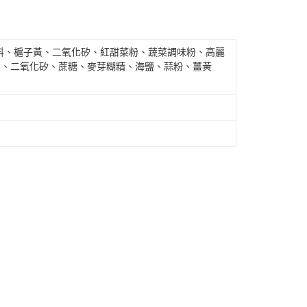
料、槴子黃、二氧化矽、紅甜菜粉、蔬菜調味粉、高麗
鈉、二氧化矽、蔗糖、麥芽糊精、海鹽、蒜粉、薑黃