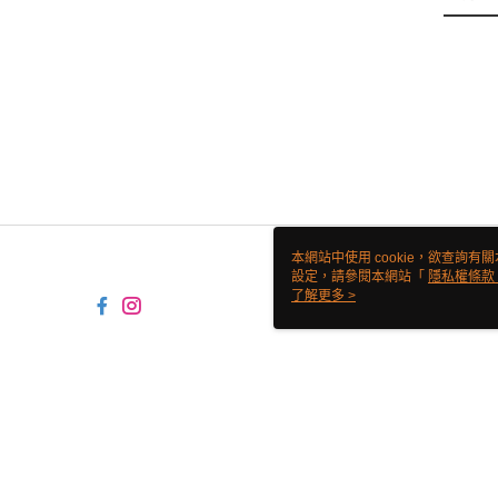
本網站中使用 cookie，欲查詢有關
設定，請參閱本網站「
隱私權條款
使用 cookie。
了解更多 >
TW-MWG1-61-37 Web2.0 Defau
© 2026 by 翊鼎食材有限公司