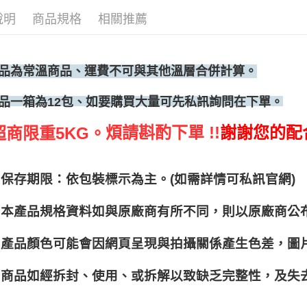
說明
商品規格
相關推薦
品為常溫商品、運費不可與其他溫層合併計算。
、如要購買大量可先私訊詢問在下單。
品一箱為12包
煩請斟酌下單 !!
謝謝您的配
超商限重5KG。
保存期限：依包裝標示為主。(如需詳情可私訊官網)
本產品規格資料如與原廠商有所不同，則以原廠商公
產品顏色可能會因網頁呈現與拍攝關係產生色差，圖
商品如經拆封、使用、或拆解以致缺乏完整性，及失去