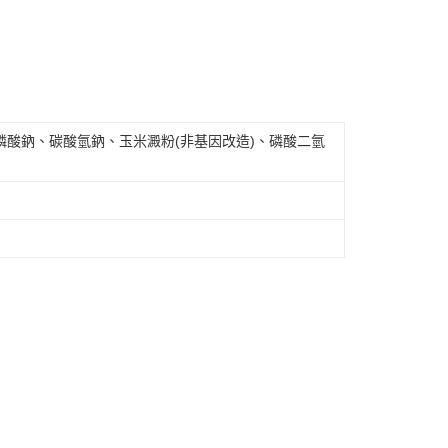
磷酸鈉、碳酸氫鈉、玉米澱粉(非基因改造)、磷酸二氫