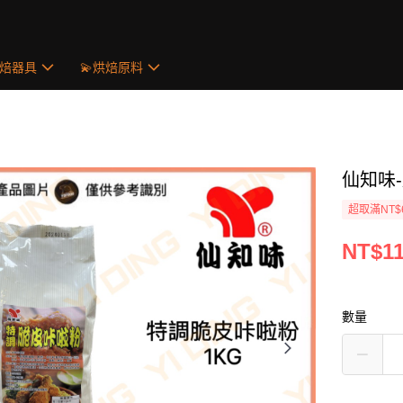
烘焙器具
💫烘焙原料
仙知味
超取滿NT$
NT$1
數量