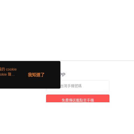
 cookie
kie 聲明
我知道了
官方APP
免費傳送載點至手機
若接到可疑電話，請洽詢165反詐騙專線
本站最佳瀏覽環境請使用 Google Chrome、Firefox 或 Edge 以上版本