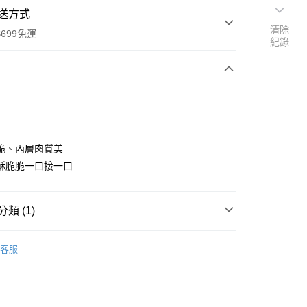
送方式
清除
699免運
紀錄
次付款
脆、內層肉質美
酥脆脆一口接一口
全家取貨
0，滿NT$699(含以上)免運費
類 (1)
-11取貨
客服
0，滿NT$699(含以上)免運費
項勾選)
50