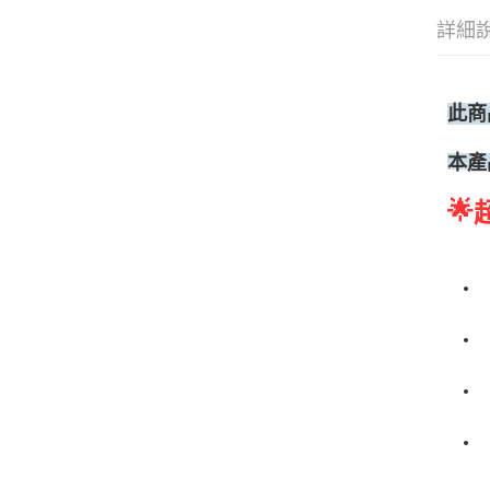
詳細
此商
本產
🌟