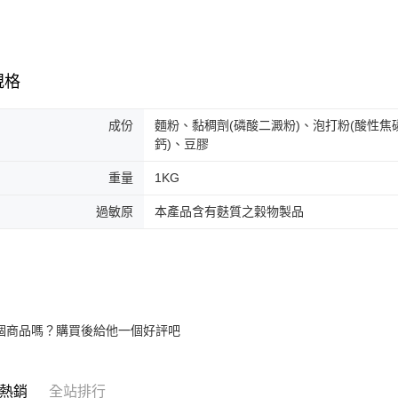
規格
成份
麵粉、黏稠劑(磷酸二澱粉)、泡打粉(酸性焦
鈣)、豆膠
重量
1KG
過敏原
本產品含有麩質之穀物製品
個商品嗎？購買後給他一個好評吧
熱銷
全站排行