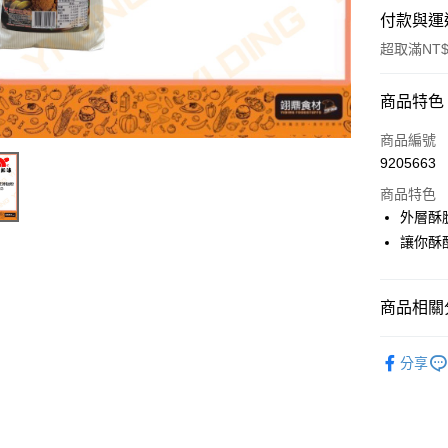
付款與運
超取滿NT$
付款方式
商品特色
信用卡一
商品編號
9205663
Apple Pay
商品特色
外層酥
運送方式
讓你酥
• 付款後
每筆NT$6
商品相關分
• 付款後7
南北雜貨
分享
每筆NT$6
(請點開選
每筆NT$2