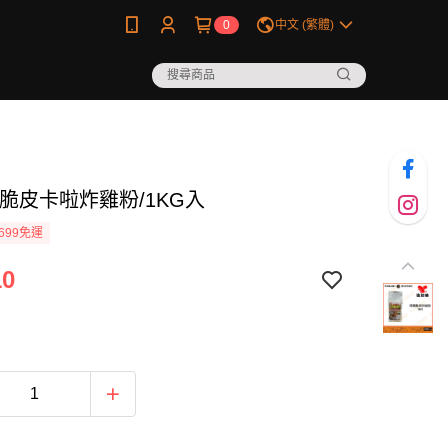
0
中文 (繁體)
-脆皮卡啦炸雞粉/1KG入
699免運
10