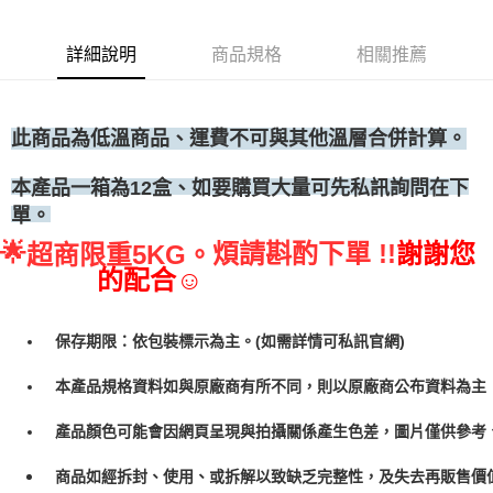
◆冷凍宅配
每筆NT$300
詳細說明
商品規格
相關推薦
此商品為低溫商品、運費不可與其他溫層合併計算。
、如要購買大量可先私訊詢問在下
本產品一箱為12盒
單。
🌟
煩請斟酌下單 !!
謝謝您
超商限重5KG。
的配合☺
保存期限：依包裝標示為主。(如需詳情可私訊官網)
本產品規格資料如與原廠商有所不同，則以原廠商公布資料為主
產品顏色可能會因網頁呈現與拍攝關係產生色差，圖片僅供參考
商品如經拆封、使用、或拆解以致缺乏完整性，及失去再販售價值