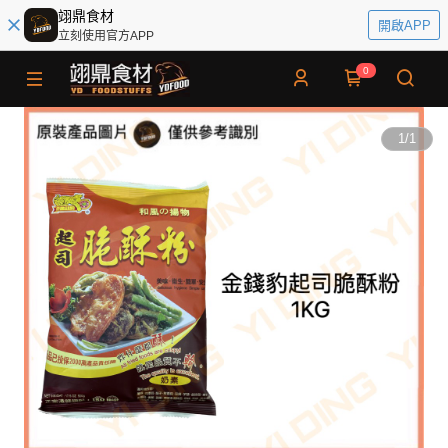
翊鼎食材
開啟APP
立刻使用官方APP
0
1
/
1