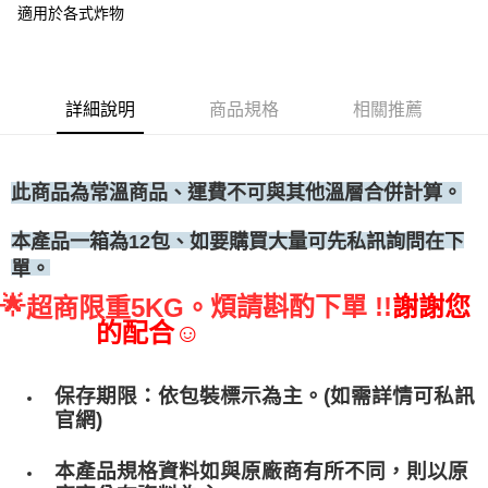
適用於各式炸物
• 付款後全家取貨
每筆NT$60，滿NT$699(含以上)免運費
• 付款後7-11取貨
詳細說明
商品規格
相關推薦
每筆NT$60，滿NT$699(含以上)免運費
(請點開選項勾選)
每筆NT$250
此商品為常溫商品、運費不可與其他溫層合併計算。
如要購買大量可先私訊詢問在下
本產品一箱為12包、
單。
🌟
煩請斟酌下單 !!
謝謝您
超商限重5KG。
的配合☺
保存期限：依包裝標示為主。(如需詳情可私訊
官網)
本產品規格資料如與原廠商有所不同，則以原