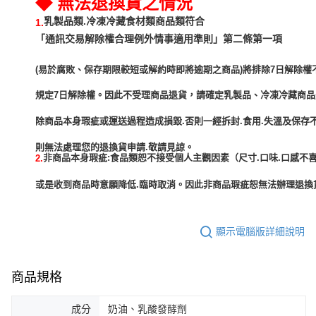
◆ 無法退換貨之情況
乳製品類.冷凍冷藏食材類商品類符合
1.
「通訊交易解除權合理例外情事適用準則」第二條第一項
(易於腐敗、保存期限較短或解約時即將逾期之商品)將排除7日解除權
規定7日解除權。因此不受理商品退貨，請確定乳製品、冷凍冷藏商
除商品本身瑕疵或運送過程造成損毀.否則一經拆封.食用.失溫及保存
非商品本身瑕疵:食品類恕不接受個人主觀因素（尺寸.口味.口感不喜
2.
或是收到商品時意願降低.臨時取消。因此非商品瑕疵恕無法辦理退換貨
顯示電腦版詳細說明
商品規格
成分
奶油、乳酸發酵劑