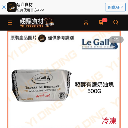
翊鼎食材
開啟APP
立刻使用官方APP
0
1
/
1