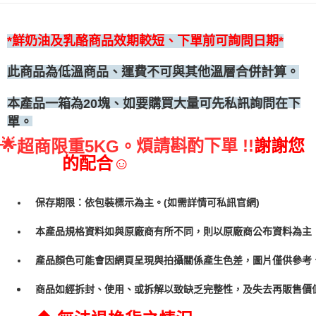
◆冷凍宅配
每筆NT$300
*鮮奶油及乳酪商品效期較短、下單前可詢問日期*
此商品為低溫商品、運費不可與其他溫層合併計算。
、如要購買大量可先私訊詢問在下
本產品一箱為20塊
單。
🌟
煩請斟酌下單 !!
謝謝您
超商限重5KG。
的配合☺
保存期限：依包裝標示為主。(如需詳情可私訊官網)
本產品規格資料如與原廠商有所不同，則以原廠商公布資料為主
產品顏色可能會因網頁呈現與拍攝關係產生色差，圖片僅供參考
商品如經拆封、使用、或拆解以致缺乏完整性，及失去再販售價值