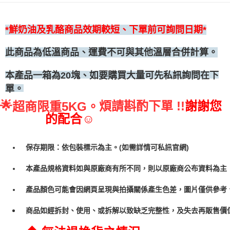
◆冷凍宅配
每筆NT$300
*鮮奶油及乳酪商品效期較短、下單前可詢問日期*
此商品為低溫商品、運費不可與其他溫層合併計算。
、如要購買大量可先私訊詢問在下
本產品一箱為20塊
單。
🌟
煩請斟酌下單 !!
謝謝您
超商限重5KG。
的配合☺
保存期限：依包裝標示為主。(如需詳情可私訊官網)
本產品規格資料如與原廠商有所不同，則以原廠商公布資料為主
產品顏色可能會因網頁呈現與拍攝關係產生色差，圖片僅供參考
商品如經拆封、使用、或拆解以致缺乏完整性，及失去再販售價值