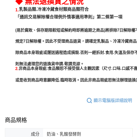
◆ 無法退換貨之情況
乳製品類.冷凍冷藏食材類商品類符合
1.
「通訊交易解除權合理例外情事適用準則」第二條第一項
(易於腐敗、保存期限較短或解約時即將逾期之商品)將排除7日解除權
規定7日解除權。因此不受理商品退貨，請確定乳製品、冷凍冷藏商
除商品本身瑕疵或運送過程造成損毀.否則一經拆封.食用.失溫及保存
非商品本身瑕疵:食品類恕不接受個人主觀因素（尺寸.口味.口感不喜
2.
或是收到商品時意願降低.臨時取消。因此非商品瑕疵恕無法辦理退換貨
顯示電腦版詳細說明
商品規格
成分
奶油、乳酸發酵劑