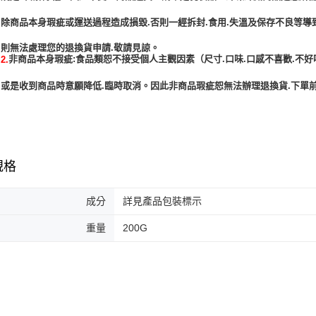
除商品本身瑕疵或運送過程造成損毀.否則一經拆封.食用.失溫及保存不良等導
非商品本身瑕疵:食品類恕不接受個人主觀因素（尺寸.口味.口感不喜歡.不好
2.
或是收到商品時意願降低.臨時取消。因此非商品瑕疵恕無法辦理退換貨.下單前
規格
成分
詳見產品包裝標示
重量
200G