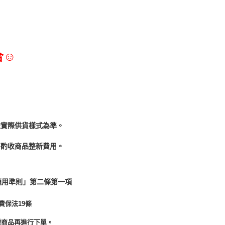
合☺
依實際供貨樣式為準。
酌收商品整﻿新費用。
適用準則」第二條第一項
費保法19條
需商品再進行下單。