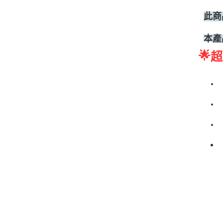
此商
本產
🌟
超