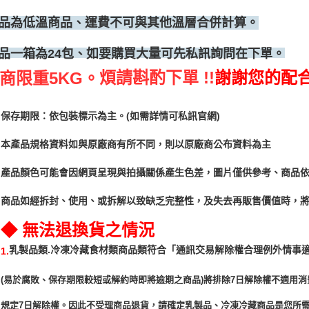
品為低溫商品、運費不可與其他溫層合併計算。
、如要購買大量可先私訊詢問在下單。
品一箱為24包
煩請斟酌下單 !!
謝謝您的配
商限重5KG。
保存期限：依包裝標示為主。(如需詳情可私訊官網)
本產品規格資料如與原廠商有所不同，則以原廠商公布資料為主
產品顏色可能會因網頁呈現與拍攝關係產生色差，圖片僅供參考、商品
商品如經拆封、使用、或拆解以致缺乏完整性，及失去再販售價值時，將
◆ 無法退換貨之情況
「通訊交易解除權合理例外情事
乳製品類.冷凍冷藏食材類商品類符合
1.
(易於腐敗、保存期限較短或解約時即將逾期之商品)將排除7日解除權不適用消
規定7日解除權。因此不受理商品退貨，請確定乳製品、冷凍冷藏商品是您所