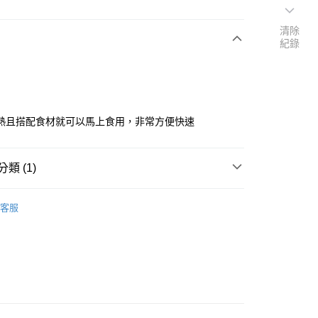
清除
紀錄
次付款
熱且搭配食材就可以馬上食用，非常方便快速
類 (1)
配
加熱即食食品
客服
00