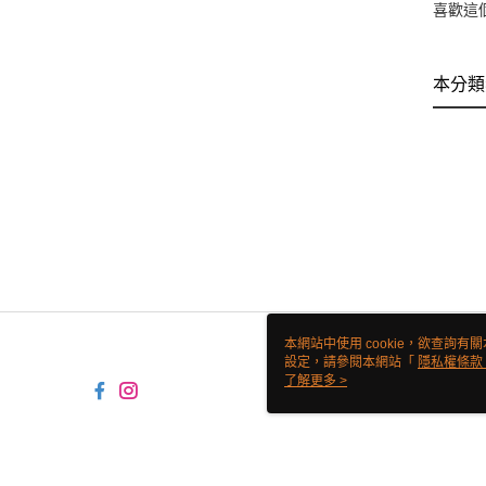
喜歡這
本分類
本網站中使用 cookie，欲查詢有關
設定，請參閱本網站「
隱私權條款
使用 cookie。
了解更多 >