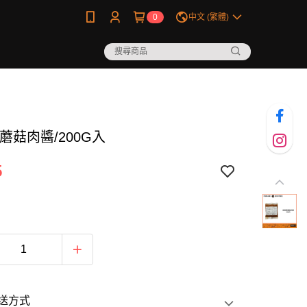
0
中文 (繁體)
蘑菇肉醬/200G入
5
送方式