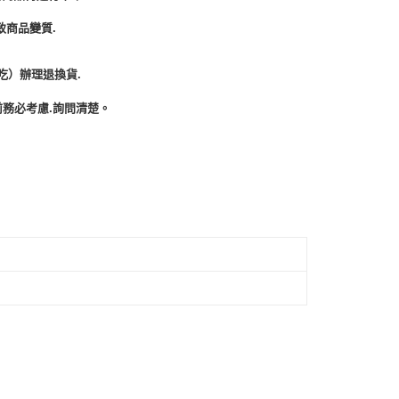
致商品變質.
吃）辦理退換貨.
務必考慮.詢問清楚。