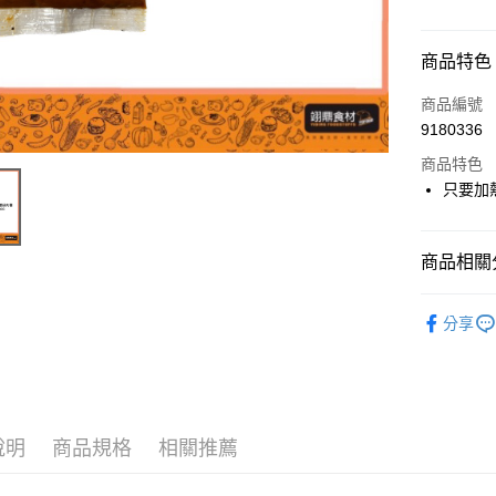
付款方式
商品特色
信用卡一
商品編號
9180336
Apple Pay
商品特色
ATM付款
只要加
運送方式
商品相關分
◆冷凍宅
冷凍商品
分享
每筆NT$3
說明
商品規格
相關推薦