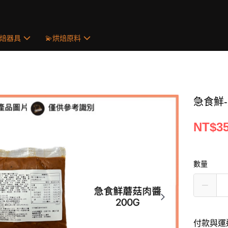
烘焙器具
💫烘焙原料
急食鮮-
NT$3
數量
付款與運