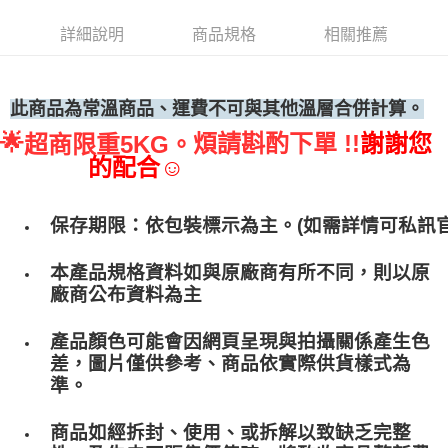
• 付款後全家取貨
詳細說明
商品規格
相關推薦
每筆NT$60，滿NT$699(含以上)免運費
• 付款後7-11取貨
每筆NT$60，滿NT$699(含以上)免運費
此商品為常溫商品、運費不可與其他溫層合併計算。
🌟
煩請斟酌下單 !!
謝謝您
超商限重5KG。
(請點開選項勾選)
的配合☺
每筆NT$250
保存期限：依包裝標示為主。(如需詳情可私訊官
本產品規格資料如與原廠商有所不同，則以原
廠商公布資料為主
產品顏色可能會因網頁呈現與拍攝關係產生色
差，圖片僅供參考、商品依實際供貨樣式為
準。
商品如經拆封、使用、或拆解以致缺乏完整