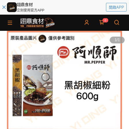
翊鼎食材
開啟APP
立刻使用官方APP
0
1
/
1