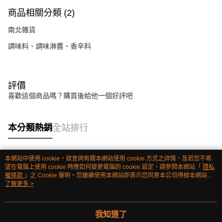
商品相關分類 (2)
南北雜貨
調味料、調味淋醬、香辛料
評價
喜歡這個商品嗎？購買後給他一個好評吧
本分類熱銷
全站排行
本網站中使用 cookie，欲查詢有關本網站使用 cookie 方式之詳情，及若您不希
熱門標籤
望在電腦上使用 cookie 時應如何變更電腦的 cookie 設定，請參閱本網站「
隱私
權條款
」之 Cookie 聲明。您繼續使用本網站即表示您同意本公司得按本網站使
用條款之 Cookie 聲明使用 cookie。
了解更多 >
我知道了