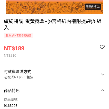
繽紛特調-蛋黃酥盒+(9宮格紙內襯附提袋)/5組
入
超取滿NT$699免運
NT$189
NT$210
付款與運送方式
超取滿NT$699免運
付款方式
商品特色
信用卡一次付款
商品編號
Apple Pay
9163226