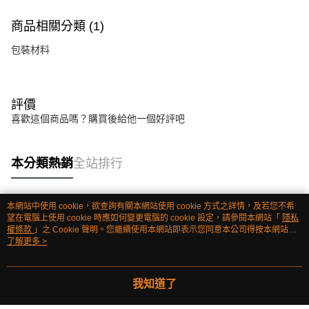
商品相關分類 (1)
包裝材料
評價
喜歡這個商品嗎？購買後給他一個好評吧
本分類熱銷
全站排行
本網站中使用 cookie，欲查詢有關本網站使用 cookie 方式之詳情，及若您不希
熱門標籤
望在電腦上使用 cookie 時應如何變更電腦的 cookie 設定，請參閱本網站「
隱私
權條款
」之 Cookie 聲明。您繼續使用本網站即表示您同意本公司得按本網站使
用條款之 Cookie 聲明使用 cookie。
了解更多 >
我知道了