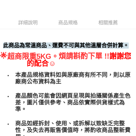
運送方式
• 付款後全家取貨
詳細說明
商品規格
相關推薦
每筆NT$60，滿NT$699(含以上)免運費
• 付款後7-11取貨
每筆NT$60，滿NT$699(含以上)免運費
此商品為常溫商品、運費不可與其他溫層合併計算。
🌟
煩請斟酌下單 !!
謝謝您
超商限重5KG。
(請點開選項勾選)
的配合☺
每筆NT$250
本產品規格資料如與原廠商有所不同，則以原
廠商公布資料為主
產品顏色可能會因網頁呈現與拍攝關係產生色
差，圖片僅供參考、商品依實際供貨樣式為
準。
商品如經拆封、使用、或拆解以致缺乏完整
性，及失去再販售價值時，將酌收商品整﻿新費