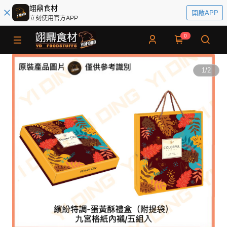
翊鼎食材
開啟APP
立刻使用官方APP
0
1
/
2