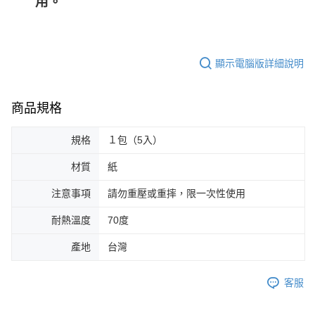
用。
顯示電腦版詳細說明
商品規格
規格
１包（5入）
材質
紙
注意事項
請勿重壓或重摔，限一次性使用
耐熱溫度
70度
產地
台灣
客服