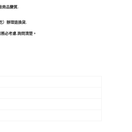
致商品變質.
吃）辦理退換貨.
務必考慮.詢問清楚。