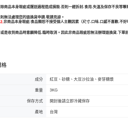
除商品本身瑕疵或運送過程造成損毀.否則一經拆封.食用.失溫及保存不良等導
非商品本身瑕疵:食品類恕不接受個人主觀因素（尺寸.口味.口感不喜歡.不好
2.
或是收到商品時意願降低.臨時取消。因此非商品瑕疵恕無法辦理退換貨.下單前
規格
成分
紅豆、砂糖、大豆沙拉油、麥芽糖漿
重量
3KG
保存方式
開封後請立即冷藏保存
產地
台灣