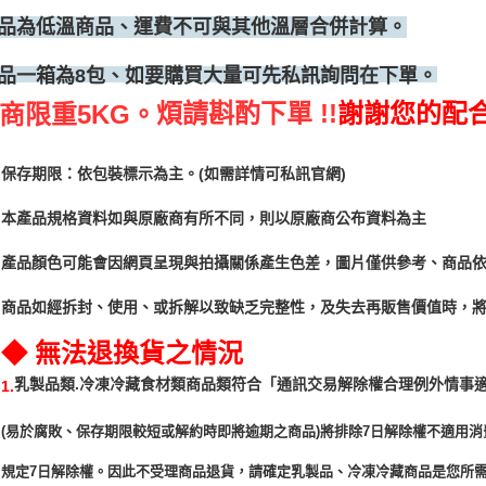
品為低溫商品、運費不可與其他溫層合併計算。
、如要購買大量可先私訊詢問在下單。
品一箱為8包
煩請斟酌下單 !!
謝謝您的配
商限重5KG。
保存期限：依包裝標示為主。(如需詳情可私訊官網)
本產品規格資料如與原廠商有所不同，則以原廠商公布資料為主
產品顏色可能會因網頁呈現與拍攝關係產生色差，圖片僅供參考、商品
商品如經拆封、使用、或拆解以致缺乏完整性，及失去再販售價值時，將
◆ 無法退換貨之情況
「通訊交易解除權合理例外情事
乳製品類.冷凍冷藏食材類商品類符合
1.
(易於腐敗、保存期限較短或解約時即將逾期之商品)將排除7日解除權不適用消
規定7日解除權。因此不受理商品退貨，請確定乳製品、冷凍冷藏商品是您所