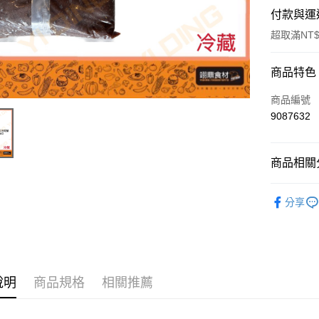
付款與運
超取滿NT$
付款方式
商品特色
信用卡一
商品編號
9087632
Apple Pay
商品相關分
運送方式
冷藏商品
• 付款後
分享
每筆NT$6
• 付款後7
每筆NT$6
說明
商品規格
相關推薦
(請點開選
每筆NT$2