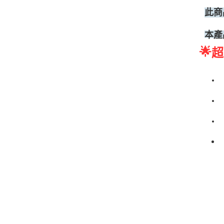
此商
本產
🌟
超