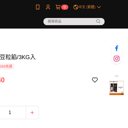
0
中文 (繁體)
豆粒餡/3KG入
699免運
40