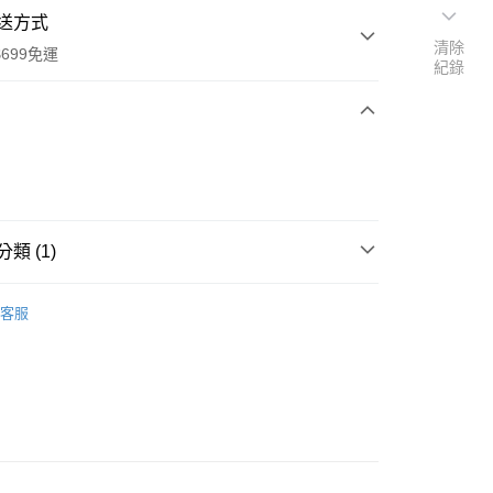
送方式
清除
699免運
紀錄
次付款
類 (1)
豆沙、內餡
全家取貨
客服
0，滿NT$699(含以上)免運費
-11取貨
0，滿NT$699(含以上)免運費
項勾選)
50