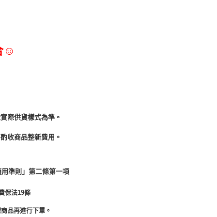
合☺
依實際供貨樣式為準。
酌收商品整﻿新費用。
適用準則」第二條第一項
費保法19條
需商品再進行下單。