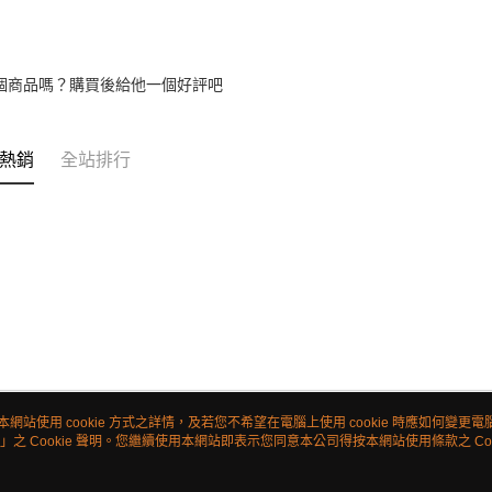
個商品嗎？購買後給他一個好評吧
熱銷
全站排行
本網站使用 cookie 方式之詳情，及若您不希望在電腦上使用 cookie 時應如何變更電腦的
」之 Cookie 聲明。您繼續使用本網站即表示您同意本公司得按本網站使用條款之 Coo
關於我們
客服資訊
品牌故事
購物說明