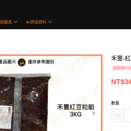
烘焙器具
💫烘焙原料
禾豐-紅
超取滿NT$
NT$3
數量