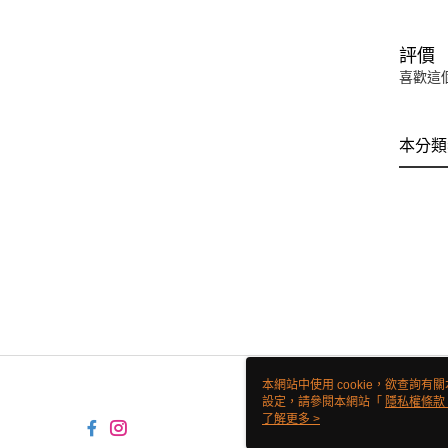
評價
喜歡這
本分類
本網站中使用 cookie，欲查詢有關
設定，請參閱本網站「
隱私權條款
使用 cookie。
了解更多 >