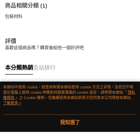
商品相關分類 (1)
包裝材料
評價
喜歡這個商品嗎？購買後給他一個好評吧
本分類熱銷
全站排行
本網站中使用 cookie，欲查詢有關本網站使用 cookie 方式之詳情，及若您不希
熱門標籤
望在電腦上使用 cookie 時應如何變更電腦的 cookie 設定，請參閱本網站「
隱私
權條款
」之 Cookie 聲明。您繼續使用本網站即表示您同意本公司得按本網站使
用條款之 Cookie 聲明使用 cookie。
了解更多 >
我知道了