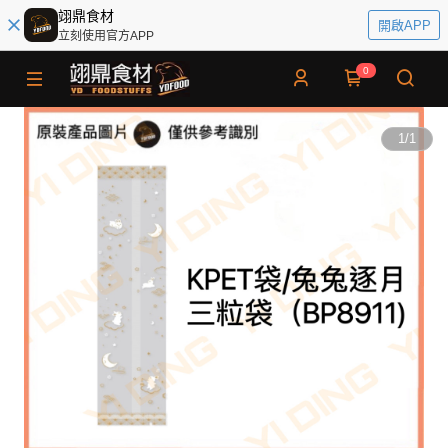
翊鼎食材
開啟APP
立刻使用官方APP
0
1
/
1