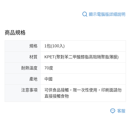
顯示電腦版詳細說明
商品規格
規格
1包(100入)
材質
KPET(聚對苯二甲酸醇脂高阻隔聚脂薄膜)
耐熱溫度
70度
產地
中國
注意事項
可供食品接觸，限一次性使用，印刷面請勿
直接接觸食物
客服