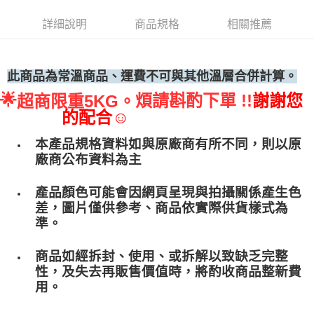
• 付款後全家取貨
詳細說明
商品規格
相關推薦
每筆NT$60，滿NT$699(含以上)免運費
• 付款後7-11取貨
每筆NT$60，滿NT$699(含以上)免運費
此商品為常溫商品、運費不可與其他溫層合併計算。
🌟
煩請斟酌下單 !!
謝謝您
超商限重5KG。
(請點開選項勾選)
的配合☺
每筆NT$250
本產品規格資料如與原廠商有所不同，則以原
廠商公布資料為主
產品顏色可能會因網頁呈現與拍攝關係產生色
差，圖片僅供參考、商品依實際供貨樣式為
準。
商品如經拆封、使用、或拆解以致缺乏完整
性，及失去再販售價值時，將酌收商品整﻿新費
用。