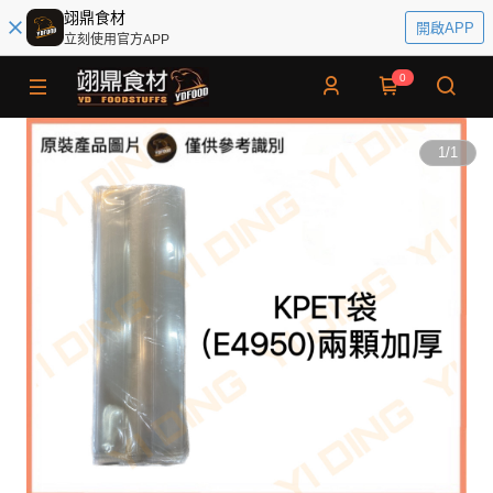
翊鼎食材
開啟APP
立刻使用官方APP
0
1
/
1