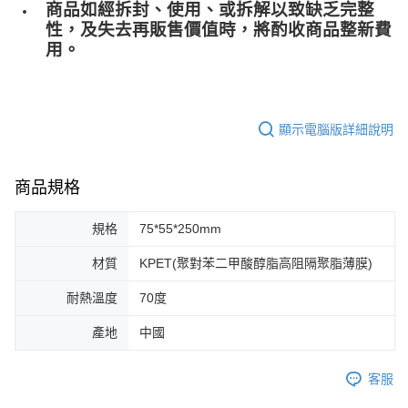
商品如經拆封、使用、或拆解以致缺乏完整
性，及失去再販售價值時，將酌收商品整﻿新費
用。
顯示電腦版詳細說明
商品規格
規格
75*55*250mm
材質
KPET(聚對苯二甲酸醇脂高阻隔聚脂薄膜)
耐熱溫度
70度
產地
中國
客服