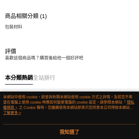
商品相關分類 (1)
包裝材料
評價
喜歡這個商品嗎？購買後給他一個好評吧
本分類熱銷
全站排行
本網站中使用 cookie，欲查詢有關本網站使用 cookie 方式之詳情，及若您不希
熱門標籤
望在電腦上使用 cookie 時應如何變更電腦的 cookie 設定，請參閱本網站「
隱私
權條款
」之 Cookie 聲明。您繼續使用本網站即表示您同意本公司得按本網站使
用條款之 Cookie 聲明使用 cookie。
了解更多 >
我知道了