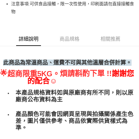
注意事項:可供食品接觸，限一次性使用，印刷面請勿直接接觸食
• 付款後全家取貨
物
每筆NT$60，滿NT$699(含以上)免運費
• 付款後7-11取貨
每筆NT$60，滿NT$699(含以上)免運費
詳細說明
商品規格
相關推薦
(請點開選項勾選)
每筆NT$250
此商品為常溫商品、運費不可與其他溫層合併計算。
🌟
煩請斟酌下單 !!
謝謝您
超商限重5KG。
的配合☺
本產品規格資料如與原廠商有所不同，則以原
廠商公布資料為主
產品顏色可能會因網頁呈現與拍攝關係產生色
差，圖片僅供參考、商品依實際供貨樣式為
準。