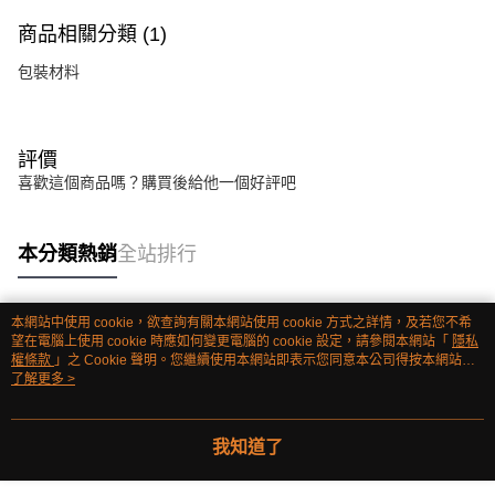
商品相關分類 (1)
包裝材料
評價
喜歡這個商品嗎？購買後給他一個好評吧
本分類熱銷
全站排行
本網站中使用 cookie，欲查詢有關本網站使用 cookie 方式之詳情，及若您不希
熱門標籤
望在電腦上使用 cookie 時應如何變更電腦的 cookie 設定，請參閱本網站「
隱私
權條款
」之 Cookie 聲明。您繼續使用本網站即表示您同意本公司得按本網站使
用條款之 Cookie 聲明使用 cookie。
了解更多 >
我知道了