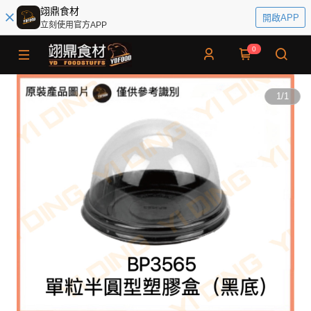
翊鼎食材
開啟APP
立刻使用官方APP
0
1
/
1