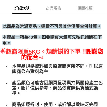
• 付款後全家取貨
詳細說明
商品規格
相關推薦
每筆NT$60，滿NT$699(含以上)免運費
• 付款後7-11取貨
每筆NT$60，滿NT$699(含以上)免運費
此商品為常
溫商品、運費不可與其他溫層合併計算。
(請點開選項勾選)
、如要購買大量可先私訊詢問在下
本產品一箱為40包
每筆NT$250
單。
🌟
煩請斟酌下單 !!
謝謝您
超商限重5KG。
的配合☺
本產品規格資料如與原廠商有所不同，則以原
廠商公布資料為主
產品顏色可能會因網頁呈現與拍攝關係產生色
差，圖片僅供參考、商品依實際供貨樣式為
準。
商品如經拆封、使用、或拆解以致缺乏完整