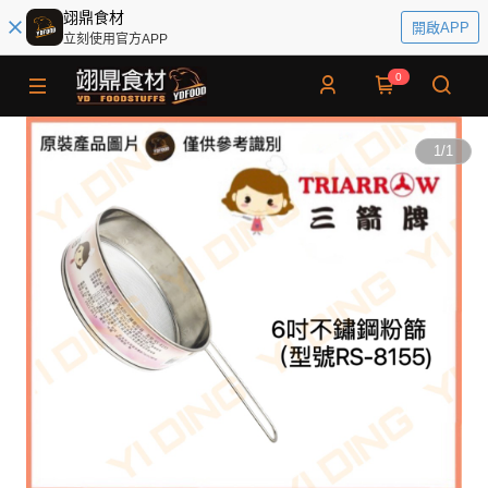
翊鼎食材
開啟APP
立刻使用官方APP
0
1
/
1