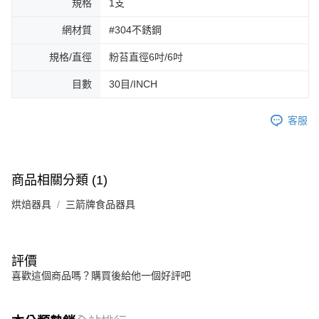
規格
1支
網材質
#304不銹鋼
規格/直徑
粉苔直徑6吋/6吋
目數
30目/INCH
客服
商品相關分類 (1)
烘焙器具
三箭牌食品器具
評價
喜歡這個商品嗎？購買後給他一個好評吧