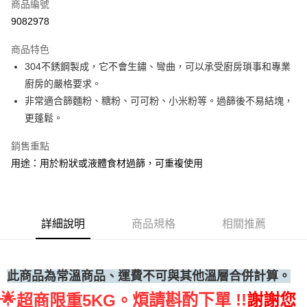
商品編號
• 付款後全家取貨
9082978
每筆NT$60，滿NT$699(含以上)免運費
商品特色
• 付款後7-11取貨
304不銹鋼製成，它不會生鏽、彎曲，可以承受廚房瑣事和專業
每筆NT$60，滿NT$699(含以上)免運費
廚房的嚴格要求。
(請點開選項勾選)
非常適合篩麵粉、糖粉、可可粉、小米粉等。過篩後不易結塊，
每筆NT$250
更蓬鬆。
銷售重點
用途：用於粉狀或液體食材過篩，可重複使用
詳細說明
商品規格
相關推薦
此商品為常溫商品、運費不可與其他溫層合併計算。
🌟
煩請斟酌下單 !!
謝謝您
超商限重5KG。