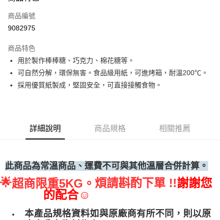
運送方式
商品編號
• 付款後全家取貨
9082975
每筆NT$60，滿NT$699(含以上)免運費
商品特色
• 付款後7-11取貨
用於製作棒棒糖、巧克力、棉花糖等。
每筆NT$60，滿NT$699(含以上)免運費
可自然分解，環保無害。食品級用紙，可進烤箱，耐溫200℃。
(請點開選項勾選)
採用優質紙製成，堅固安全，可直接接觸食物。
每筆NT$250
詳細說明
商品規格
相關推薦
此商品為常溫商品、運費不可與其他溫層合併計算。
🌟
煩請斟酌下單 !!
謝謝您
超商限重5KG。
的配合☺
本產品規格資料如與原廠商有所不同，則以原