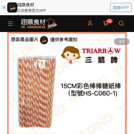
翊鼎食材
開啟APP
立刻使用官方APP
0
1
/
1