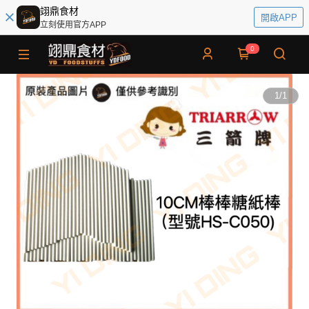
翊鼎食材
開啟APP
立刻使用官方APP
0
1
/
1