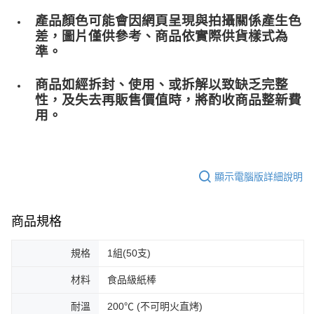
產品顏色可能會因網頁呈現與拍攝關係產生色
差，圖片僅供參考、商品依實際供貨樣式為
準。
商品如經拆封、使用、或拆解以致缺乏完整
性，及失去再販售價值時，將酌收商品整﻿新費
用。
顯示電腦版詳細說明
商品規格
規格
1組(50支)
材料
食品級紙棒
耐溫
200℃ (不可明火直烤)