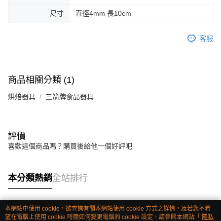
尺寸
直徑4mm 長10cm
客服
商品相關分類 (1)
烘焙器具
三箭牌食品器具
評價
喜歡這個商品嗎？購買後給他一個好評吧
本分類熱銷
全站排行
本網站中使用 cookie，欲查詢有關本網站使用 cookie 方式之詳情，及若您不希
熱門標籤
望在電腦上使用 cookie 時應如何變更電腦的 cookie 設定，請參閱本網站「
隱私