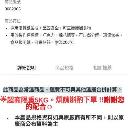
商品編號
• 付款後全家取貨
9082965
每筆NT$60，滿NT$699(含以上)免運費
商品特色
• 付款後7-11取貨
採用優質紙製成，堅固安全，可直接接觸食物
每筆NT$60，滿NT$699(含以上)免運費
用於製作棒棒糖、巧克力、棉花糖等。可自然分解，環保無害。
(請點開選項勾選)
食品級用紙，可進烤箱，耐溫200℃
每筆NT$250
詳細說明
商品規格
相關推薦
此商品為常溫商品、運費不可與其他溫層合併計算。
🌟
煩請斟酌下單 !!
謝謝您
超商限重5KG。
的配合☺
本產品規格資料如與原廠商有所不同，則以原
廠商公布資料為主