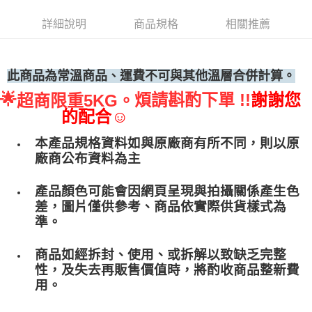
• 付款後全家取貨
詳細說明
商品規格
相關推薦
每筆NT$60，滿NT$699(含以上)免運費
• 付款後7-11取貨
每筆NT$60，滿NT$699(含以上)免運費
此商品為常溫商品、運費不可與其他溫層合併計算。
🌟
煩請斟酌下單 !!
謝謝您
超商限重5KG。
(請點開選項勾選)
的配合☺
每筆NT$250
本產品規格資料如與原廠商有所不同，則以原
廠商公布資料為主
產品顏色可能會因網頁呈現與拍攝關係產生色
差，圖片僅供參考、商品依實際供貨樣式為
準。
商品如經拆封、使用、或拆解以致缺乏完整
性，及失去再販售價值時，將酌收商品整﻿新費
用。