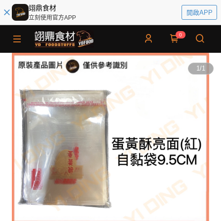
翊鼎食材
開啟APP
立刻使用官方APP
0
1
/
1