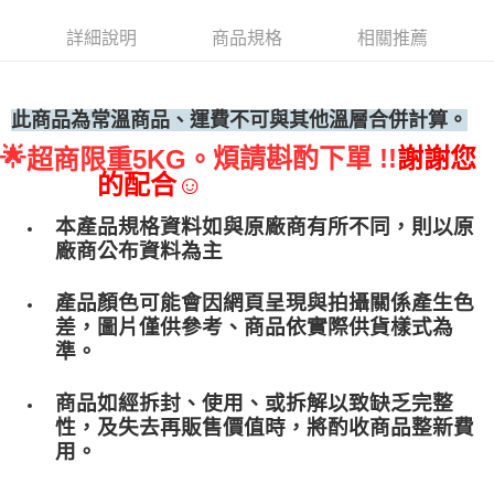
• 付款後全家取貨
詳細說明
商品規格
相關推薦
每筆NT$60，滿NT$699(含以上)免運費
• 付款後7-11取貨
每筆NT$60，滿NT$699(含以上)免運費
此商品為常溫商品、運費不可與其他溫層合併計算。
🌟
煩請斟酌下單 !!
謝謝您
超商限重5KG。
(請點開選項勾選)
的配合☺
每筆NT$250
本產品規格資料如與原廠商有所不同，則以原
廠商公布資料為主
產品顏色可能會因網頁呈現與拍攝關係產生色
差，圖片僅供參考、商品依實際供貨樣式為
準。
商品如經拆封、使用、或拆解以致缺乏完整
性，及失去再販售價值時，將酌收商品整﻿新費
用。