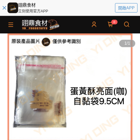
翊鼎食材
開啟APP
立刻使用官方APP
0
1
/
1