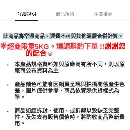
• 付款後全家取貨
詳細說明
商品規格
相關推薦
每筆NT$60，滿NT$699(含以上)免運費
• 付款後7-11取貨
每筆NT$60，滿NT$699(含以上)免運費
此商品為常溫商品、運費不可與其他溫層合併計算。
🌟
煩請斟酌下單 !!
謝謝您
超商限重5KG。
(請點開選項勾選)
的配合☺
每筆NT$250
本產品規格資料如與原廠商有所不同，則以原
廠商公布資料為主
產品顏色可能會因網頁呈現與拍攝關係產生色
差，圖片僅供參考、商品依實際供貨樣式為
準。
商品如經拆封、使用、或拆解以致缺乏完整
性，及失去再販售價值時，將酌收商品整﻿新費
用。