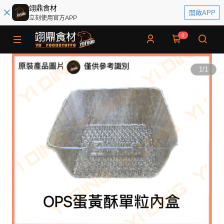
翊鼎食材
開啟APP
立刻使用官方APP
0
1
/
1