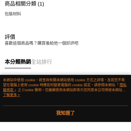
商品相關分類 (1)
包裝材料
評價
喜歡這個商品嗎？購買後給他一個好評吧
本分類熱銷
全站排行
本網站中使用 cookie，欲查詢有關本網站使用 cookie 方式之詳情，及若您不希
熱門標籤
望在電腦上使用 cookie 時應如何變更電腦的 cookie 設定，請參閱本網站「
隱私
權條款
」之 Cookie 聲明。您繼續使用本網站即表示您同意本公司得按本網站使
用條款之 Cookie 聲明使用 cookie。
了解更多 >
我知道了