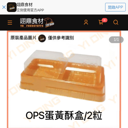
翊鼎食材
開啟APP
立刻使用官方APP
0
1
/
1