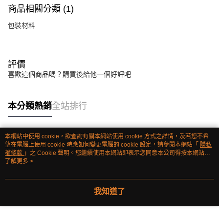
商品相關分類 (1)
包裝材料
評價
喜歡這個商品嗎？購買後給他一個好評吧
本分類熱銷
全站排行
本網站中使用 cookie，欲查詢有關本網站使用 cookie 方式之詳情，及若您不希
熱門標籤
望在電腦上使用 cookie 時應如何變更電腦的 cookie 設定，請參閱本網站「
隱私
權條款
」之 Cookie 聲明。您繼續使用本網站即表示您同意本公司得按本網站使
用條款之 Cookie 聲明使用 cookie。
了解更多 >
我知道了