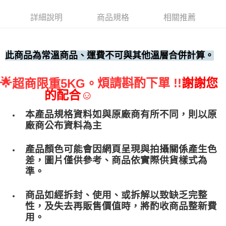
• 付款後全家取貨
詳細說明
商品規格
相關推薦
每筆NT$60，滿NT$699(含以上)免運費
• 付款後7-11取貨
每筆NT$60，滿NT$699(含以上)免運費
此商品為常溫商品、運費不可與其他溫層合併計算。
(請點開選項勾選)
🌟
煩請斟酌下單 !!
謝謝您
超商限重5KG。
每筆NT$250
的配合☺
本產品規格資料如與原廠商有所不同，則以原
廠商公布資料為主
產品顏色可能會因網頁呈現與拍攝關係產生色
差，圖片僅供參考、商品依實際供貨樣式為
準。
商品如經拆封、使用、或拆解以致缺乏完整
性，及失去再販售價值時，將酌收商品整﻿新費
用。