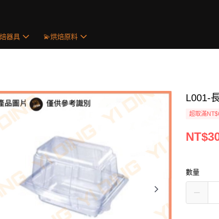
烘焙器具
💫烘焙原料
L001
超取滿NT$
NT$3
數量