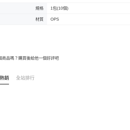
規格
1包(10個)
材質
OPS
個商品嗎？購買後給他一個好評吧
熱銷
全站排行