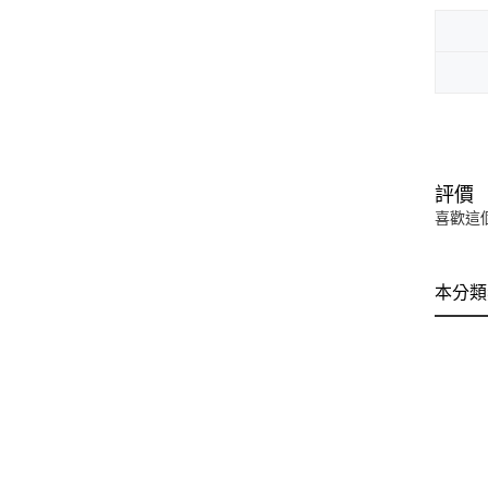
評價
喜歡這
本分類