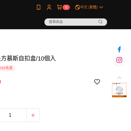
0
中文 (繁體)
-長方慕斯自扣盒/10個入
699免運
0