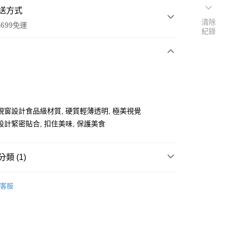
送方式
清除
699免運
紀錄
次付款
視窗設計食品級材質, 硬質輕薄透明, 極美視覺
設計緊密貼合, 扣住美味, 保護美食
全家取貨
0，滿NT$699(含以上)免運費
類 (1)
-11取貨
客服
0，滿NT$699(含以上)免運費
項勾選)
50