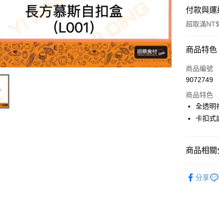
付款與運
超取滿NT$
付款方式
商品特色
信用卡一
商品編號
9072749
Apple Pay
商品特色
全透明
運送方式
卡扣式
• 付款後
每筆NT$6
商品相關分
• 付款後7
包裝材料
分享
每筆NT$6
(請點開選
每筆NT$2