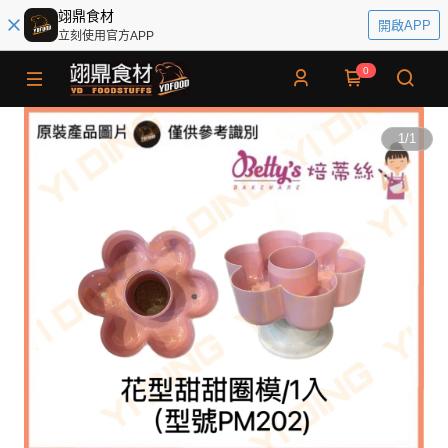
翊鼎食材
開啟APP
立刻使用官方APP
0
1
/
1