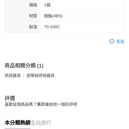
規格
1個
材質
樹酯(ABS)
耐溫
70-100C
客服
商品相關分類 (1)
烘焙器具
焙蒂絲烘焙器具
評價
喜歡這個商品嗎？購買後給他一個好評吧
本分類熱銷
全站排行