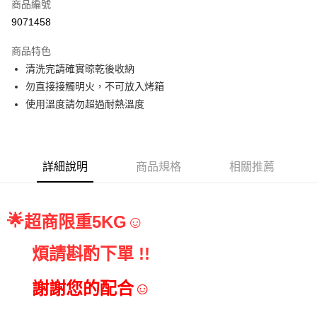
商品編號
• 付款後全家取貨
9071458
每筆NT$60，滿NT$699(含以上)免運費
商品特色
• 付款後7-11取貨
清洗完請確實晾乾後收納
每筆NT$60，滿NT$699(含以上)免運費
勿直接接觸明火，不可放入烤箱
(請點開選項勾選)
使用溫度請勿超過耐熱溫度
每筆NT$250
詳細說明
商品規格
相關推薦
🌟
超商限重5KG☺
煩請斟酌下單 !!
     謝謝您的配合☺