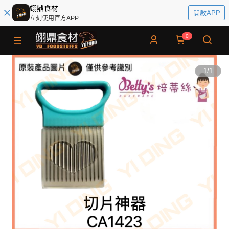
翊鼎食材
開啟APP
立刻使用官方APP
0
1
/
1