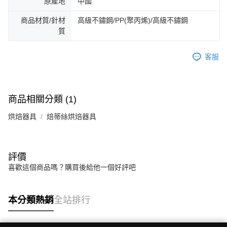
原產地
中國
商品材質/針材
高級不鏽鋼/PP(聚丙烯)/高級不鏽鋼
質
客服
商品相關分類 (1)
烘焙器具
焙蒂絲烘焙器具
評價
喜歡這個商品嗎？購買後給他一個好評吧
本分類熱銷
全站排行