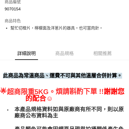
商品編號
• 付款後全家取貨
9070154
每筆NT$60，滿NT$699(含以上)免運費
商品特色
• 付款後7-11取貨
幫忙切橙片，檸檬面及洋蔥片的器具。也可當肉針。
每筆NT$60，滿NT$699(含以上)免運費
(請點開選項勾選)
每筆NT$250
詳細說明
商品規格
相關推薦
此商品為常溫商品、運費不可與其他溫層合併計算。
🌟
煩請斟酌下單 !!
謝謝您
超商限重5KG。
的配合☺
本產品規格資料如與原廠商有所不同，則以原
廠商公布資料為主