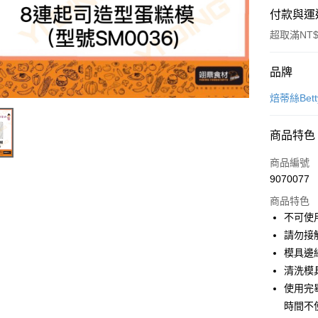
付款與運
超取滿NT$
付款方式
品牌
信用卡一
焙蒂絲Betty
Apple Pay
商品特色
商品編號
運送方式
9070077
• 付款後
商品特色
每筆NT$6
不可使
請勿接
• 付款後7
模具邊
每筆NT$6
清洗模
(請點開選
使用完
每筆NT$2
時間不