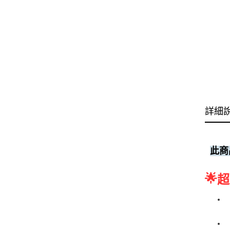
詳細
此商
🌟
超