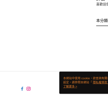
喜歡這
本分類
本網站中使用 cookie，欲查詢有關
設定，請參閱本網站「
隱私權條款
使用 cookie。
了解更多 >