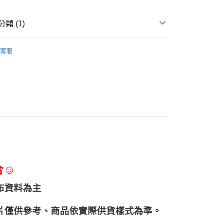
類 (1)
焙蒂絲烘焙器具
客服
合☺
布資料為主
片僅供參考、商品依實際供貨樣式為準。