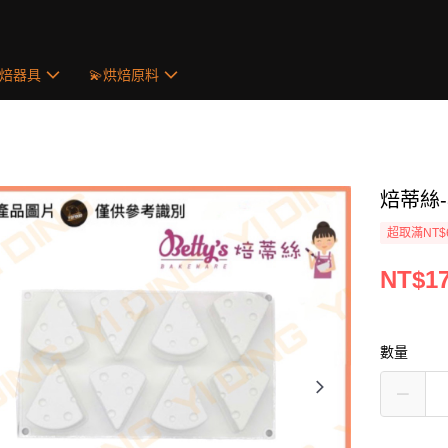
烘焙器具
💫烘焙原料
焙蒂絲-
超取滿NT$
NT$1
數量