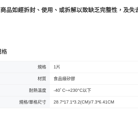
商品如經拆封、使用、或拆解以致缺乏完整性，及失去
規格
規格
1片
材質
食品級矽膠
耐熱溫度
-40ﾟC~+230°C以下
規格/單格尺寸
28.7*17.1*3.2(CM)/7.3*6.41CM