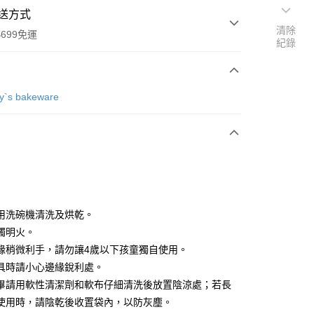
送方式
清除
699免運
紀錄
次付款
`s bakeware
全家取貨
0，滿NT$699(含以上)免運費
用洗碗機清洗及烘乾。
觸明火。
-11取貨
緣稍微利手，請勿讓4歲以下孩童獨自使用。
0，滿NT$699(含以上)免運費
具時請小心邊緣銳利處。
項勾選)
畢請用軟性清潔劑和軟布仔細清洗後放置陰涼處；若長
50
使用時，請陰乾後收置袋內，以防灰塵。