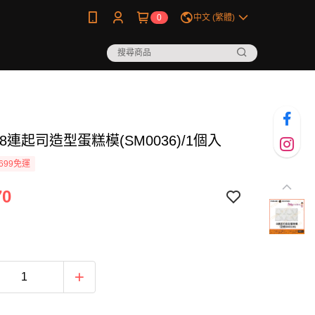
0
中文 (繁體)
8連起司造型蛋糕模(SM0036)/1個入
699免運
70