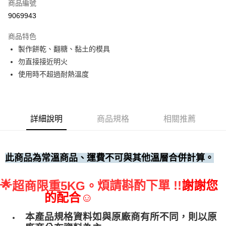
商品編號
• 付款後全家取貨
9069943
每筆NT$60，滿NT$699(含以上)免運費
商品特色
• 付款後7-11取貨
製作餅乾、翻糖、黏土的模具
每筆NT$60，滿NT$699(含以上)免運費
勿直接接近明火
(請點開選項勾選)
使用時不超過耐熱溫度
每筆NT$250
詳細說明
商品規格
相關推薦
此商品為常溫商品、運費不可與其他溫層合併計算。
🌟
煩請斟酌下單 !!
謝謝您
超商限重5KG。
的配合☺
本產品規格資料如與原廠商有所不同，則以原