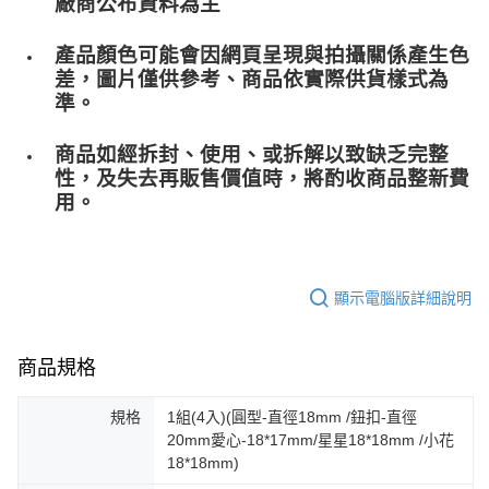
廠商公布資料為主
產品顏色可能會因網頁呈現與拍攝關係產生色
差，圖片僅供參考、商品依實際供貨樣式為
準。
商品如經拆封、使用、或拆解以致缺乏完整
性，及失去再販售價值時，將酌收商品整﻿新費
用。
顯示電腦版詳細說明
商品規格
規格
1組(4入)(圓型-直徑18mm /鈕扣-直徑
20mm愛心-18*17mm/星星18*18mm /小花
18*18mm)