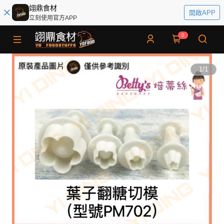
翊鼎食材
開啟APP
立刻使用官方APP
0
1
/
1