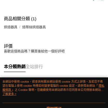
商品相關分類 (1)
烘焙器具
焙蒂絲烘焙器具
評價
喜歡這個商品嗎？購買後給他一個好評吧
本分類熱銷
全站排行
本網站中使用 cookie，欲查詢有關本網站使用 cookie 方式之詳情，及若您不希
熱門標籤
望在電腦上使用 cookie 時應如何變更電腦的 cookie 設定，請參閱本網站「
隱私
權條款
」之 Cookie 聲明。您繼續使用本網站即表示您同意本公司得按本網站使
用條款之 Cookie 聲明使用 cookie。
了解更多 >