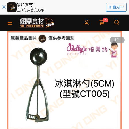
翊鼎食材
開啟APP
立刻使用官方APP
0
1
/
1