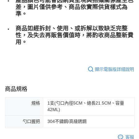
產品顏色可能會因網頁呈現與拍攝關係產生色
差，圖片僅供參考、商品依實際供貨樣式為
準。
商品如經拆封、使用、或拆解以致缺乏完整
性，及失去再販售價值時，將酌收商品整﻿新費
用。
顯示電腦版詳細說明
商品規格
規格
1支(勺口內徑5CM、總長21.5CM、容量
42ML)
勺口握把
304不鏽鋼/高級銹鋼
客服