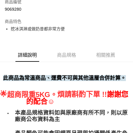
商品編號
• 付款後全家取貨
9069280
每筆NT$60，滿NT$699(含以上)免運費
商品特色
• 付款後7-11取貨
挖冰淇淋或做奶昔都非常方便
每筆NT$60，滿NT$699(含以上)免運費
(請點開選項勾選)
每筆NT$250
詳細說明
商品規格
相關推薦
此商品為常溫商品、運費不可與其他溫層合併計算。
🌟
煩請斟酌下單 !!
謝謝您
超商限重5KG。
的配合☺
本產品規格資料如與原廠商有所不同，則以原
廠商公布資料為主