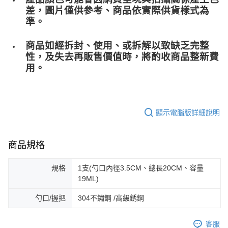
差，圖片僅供參考、商品依實際供貨樣式為
準。
商品如經拆封、使用、或拆解以致缺乏完整
性，及失去再販售價值時，將酌收商品整﻿新費
用。
顯示電腦版詳細說明
商品規格
規格
1支(勺口內徑3.5CM、總長20CM、容量
19ML)
勺口/握把
304不鏽鋼 /高級銹鋼
客服