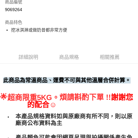
商品編號
• 付款後全家取貨
9069264
每筆NT$60，滿NT$699(含以上)免運費
商品特色
• 付款後7-11取貨
挖冰淇淋或做奶昔都非常方便
每筆NT$60，滿NT$699(含以上)免運費
(請點開選項勾選)
每筆NT$250
詳細說明
商品規格
相關推薦
此商品為常溫商品、運費不可與其他溫層合併計算。
🌟
煩請斟酌下單 !!
謝謝您
超商限重5KG。
的配合☺
本產品規格資料如與原廠商有所不同，則以原
廠商公布資料為主
產品顏色可能會因網頁呈現與拍攝關係產生色