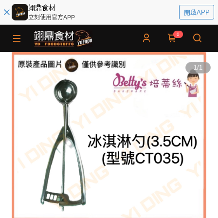
翊鼎食材
開啟APP
立刻使用官方APP
0
1
/
1