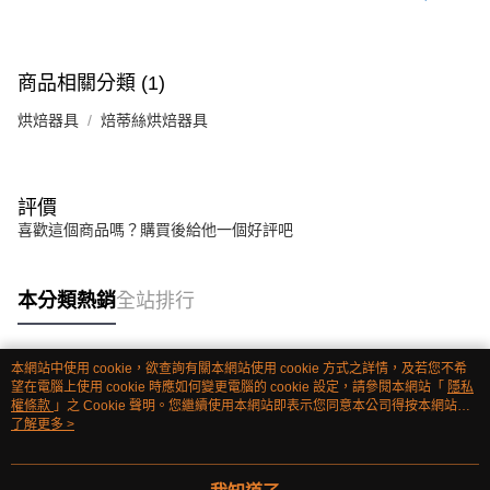
商品相關分類 (1)
烘焙器具
焙蒂絲烘焙器具
評價
喜歡這個商品嗎？購買後給他一個好評吧
本分類熱銷
全站排行
本網站中使用 cookie，欲查詢有關本網站使用 cookie 方式之詳情，及若您不希
熱門標籤
望在電腦上使用 cookie 時應如何變更電腦的 cookie 設定，請參閱本網站「
隱私
權條款
」之 Cookie 聲明。您繼續使用本網站即表示您同意本公司得按本網站使
用條款之 Cookie 聲明使用 cookie。
了解更多 >