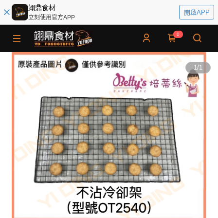
翊鼎食材
開啟APP
立刻使用官方APP
0
1
/
1