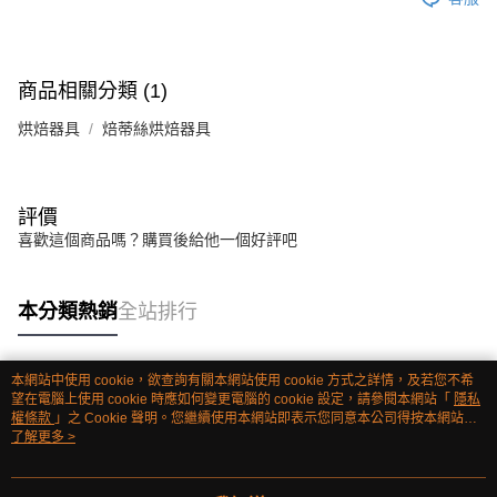
商品相關分類 (1)
烘焙器具
焙蒂絲烘焙器具
評價
喜歡這個商品嗎？購買後給他一個好評吧
本分類熱銷
全站排行
本網站中使用 cookie，欲查詢有關本網站使用 cookie 方式之詳情，及若您不希
熱門標籤
望在電腦上使用 cookie 時應如何變更電腦的 cookie 設定，請參閱本網站「
隱私
權條款
」之 Cookie 聲明。您繼續使用本網站即表示您同意本公司得按本網站使
用條款之 Cookie 聲明使用 cookie。
了解更多 >