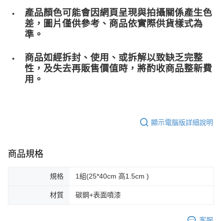
產品顏色可能會因網頁呈現與拍攝關係產生色
差，圖片僅供參考、商品依實際供貨樣式為
準。
商品如經拆封、使用、或拆解以致缺乏完整
性，及失去再販售價值時，將酌收商品整﻿新費
用。
顯示電腦版詳細說明
商品規格
規格
1組(25*40cm 高1.5cm )
材質
碳鋼+表面噴漆
客服