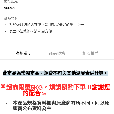
商品編號
• 付款後全家取貨
9069252
每筆NT$60，滿NT$699(含以上)免運費
商品特色
• 付款後7-11取貨
對於做烘焙的人來說，冷卻架是最好的幫手之一
每筆NT$60，滿NT$699(含以上)免運費
表面不沾烤漆，清洗更方便
(請點開選項勾選)
每筆NT$250
詳細說明
商品規格
相關推薦
此商品為常溫商品、運費不可與其他溫層合併計算。
🌟
煩請斟酌下單 !!
謝謝您
超商限重5KG。
的配合☺
本產品規格資料如與原廠商有所不同，則以原
廠商公布資料為主