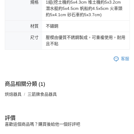
規格
1組(挖土機約5x4.3cm 堆土機約5x3.2cm
潛水艇約5x4.5cm 帆船約4.5x5cm 火車頭
約5x4.1cm 砂石車約5x3.7cm)
材質
不鏽鋼
尺寸
壓模由優質不銹鋼製成，可重複使用，耐用
且不粘
客服
商品相關分類 (1)
烘焙器具
三箭牌食品器具
評價
喜歡這個商品嗎？購買後給他一個好評吧