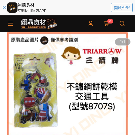
翊鼎食材
開啟APP
立刻使用官方APP
0
1
/
1