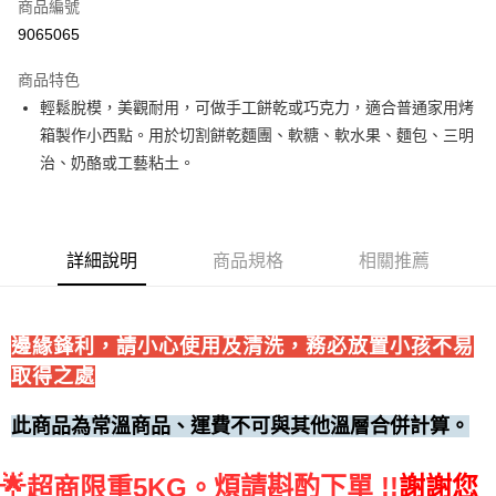
商品編號
• 付款後全家取貨
9065065
每筆NT$60，滿NT$699(含以上)免運費
商品特色
• 付款後7-11取貨
輕鬆脫模，美觀耐用，可做手工餅乾或巧克力，適合普通家用烤
每筆NT$60，滿NT$699(含以上)免運費
箱製作小西點。用於切割餅乾麵團、軟糖、軟水果、麵包、三明
(請點開選項勾選)
治、奶酪或工藝粘土。
每筆NT$250
詳細說明
商品規格
相關推薦
邊緣鋒利，請小心使用及清洗，務必放置小孩不易
取得之處
此商品為常溫商品、運費不可與其他溫層合併計算。
🌟
煩請斟酌下單 !!
謝謝您
超商限重5KG。