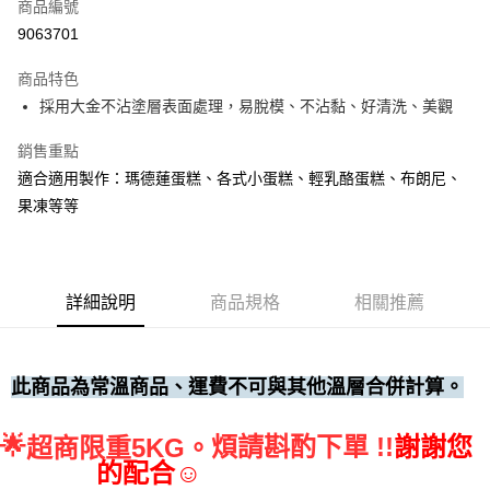
商品編號
• 付款後全家取貨
9063701
每筆NT$60，滿NT$699(含以上)免運費
商品特色
• 付款後7-11取貨
採用大金不沾塗層表面處理，易脫模、不沾黏、好清洗、美觀
每筆NT$60，滿NT$699(含以上)免運費
銷售重點
(請點開選項勾選)
適合適用製作：瑪德蓮蛋糕、各式小蛋糕、輕乳酪蛋糕、布朗尼、
每筆NT$250
果凍等等
詳細說明
商品規格
相關推薦
此商品為常溫商品、運費不可與其他溫層合併計算。
🌟
煩請斟酌下單 !!
謝謝您
超商限重5KG。
的配合☺