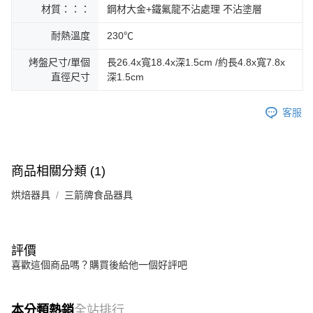
材質：：：
鋼材大金+鐵氟龍不沾處理 不沾塗層
耐熱溫度
230℃
烤盤尺寸/單個
長26.4x寬18.4x深1.5cm /約長4.8x寬7.8x
直徑尺寸
深1.5cm
客服
商品相關分類 (1)
烘焙器具
三箭牌食品器具
評價
喜歡這個商品嗎？購買後給他一個好評吧
本分類熱銷
全站排行