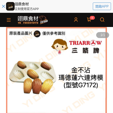
翊鼎食材
開啟APP
立刻使用官方APP
0
1
/
1