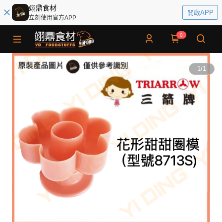
翊鼎食材
開啟APP
立刻使用官方APP
0
1
/
1