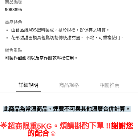
商品編號
• 付款後全家取貨
9063695
每筆NT$60，滿NT$699(含以上)免運費
商品特色
• 付款後7-11取貨
由食品級ABS塑料製成，易於脫模，好保存之特質。
每筆NT$60，滿NT$699(含以上)免運費
花形甜甜圈模具輕鬆切割傳統甜甜圈。 不粘，可重複使用。
(請點開選項勾選)
銷售重點
每筆NT$250
可製作甜甜圈以及當作餅乾壓模使用。
詳細說明
商品規格
相關推薦
此商品為常溫商品、運費不可與其他溫層合併計算。
🌟
煩請斟酌下單 !!
謝謝您
超商限重5KG。
的配合☺