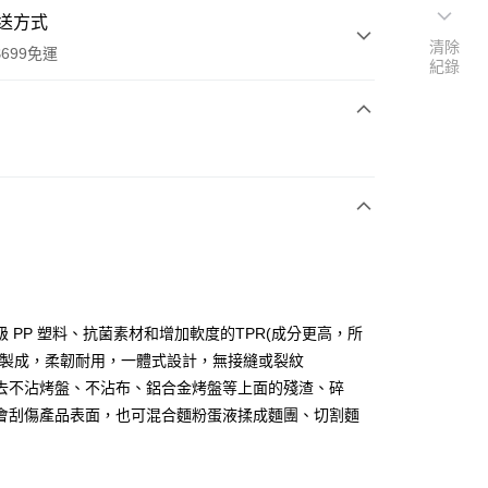
送方式
清除
699免運
紀錄
次付款
全家取貨
0，滿NT$699(含以上)免運費
級 PP 塑料、抗菌素材和增加軟度的TPR(成分更高，所
)製成，柔韌耐用，一體式設計，無接縫或裂紋
-11取貨
去不沾烤盤、不沾布、鋁合金烤盤等上面的殘渣、碎
0，滿NT$699(含以上)免運費
會刮傷產品表面，也可混合麵粉蛋液揉成麵團、切割麵
項勾選)
50