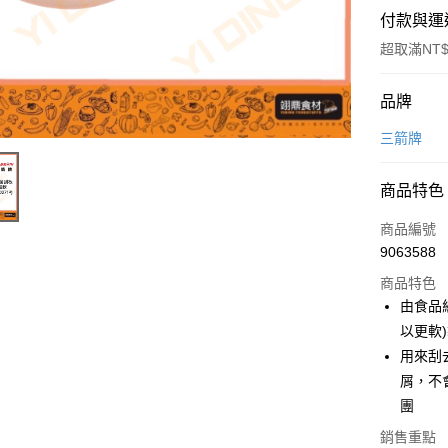
付款與運
超取滿NT$
付款方式
品牌
信用卡一
三箭牌
Apple Pay
商品特色
商品編號
運送方式
9063588
• 付款後
商品特色
每筆NT$6
由食品
以更軟
• 付款後7
用來刮
每筆NT$6
屑，不
(請點開選
團
每筆NT$2
銷售重點