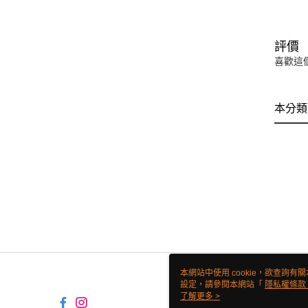
評價
喜歡這
本分類
本網站中使用 cookie，欲查詢有關
設定，請參閱本網站「
隱私權條款
使用 cookie。
了解更多 >