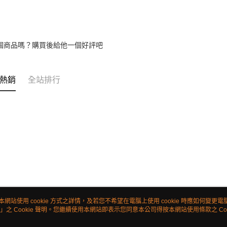
個商品嗎？購買後給他一個好評吧
熱銷
全站排行
本網站使用 cookie 方式之詳情，及若您不希望在電腦上使用 cookie 時應如何變更電腦的
」之 Cookie 聲明。您繼續使用本網站即表示您同意本公司得按本網站使用條款之 Coo
關於我們
客服資訊
品牌故事
購物說明