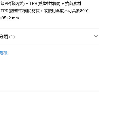
PP(聚丙烯) + TPR(熱塑性橡膠) + 抗菌素材
TPR(熱塑性橡膠)材質，故使用溫度不可高於80℃
95×2 mm
類 (1)
三箭牌食品器具
客服