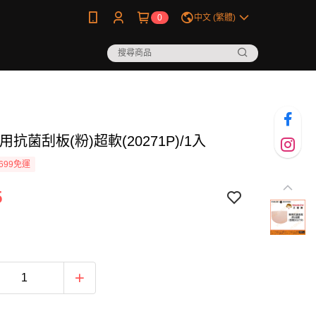
0
中文 (繁體)
用抗菌刮板(粉)超軟(20271P)/1入
699免運
5