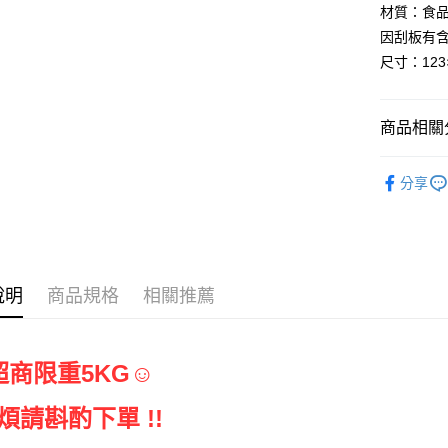
材質：食品級
因刮板有含
尺寸：123×
商品相關分
烘焙器具
分享
說明
商品規格
相關推薦
超商限重5KG☺
請斟酌下單 !!