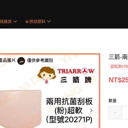
烘焙器具
💫烘焙原料
三箭-兩
超取滿NT$
NT$2
數量