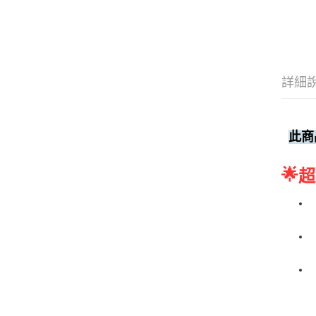
詳細
此商
🌟
超