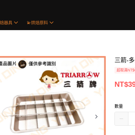
烘焙器具
💫烘焙原料
三箭-多
超取滿NT$
NT$3
數量