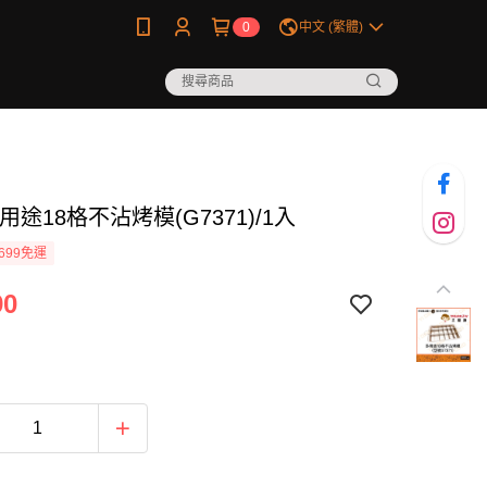
0
中文 (繁體)
用途18格不沾烤模(G7371)/1入
699免運
90