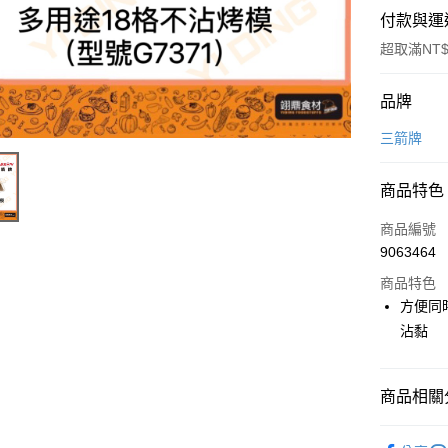
付款與運
超取滿NT$
付款方式
品牌
信用卡一
三箭牌
Apple Pay
商品特色
商品編號
運送方式
9063464
• 付款後
商品特色
每筆NT$6
方便同
沾黏
• 付款後7
每筆NT$6
商品相關分
(請點開選
每筆NT$2
烘焙器具