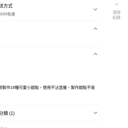
送方式
清除
699免運
紀錄
次付款
全家取貨
0，滿NT$699(含以上)免運費
時製作18種可愛小甜點，使用不沾塗層，製作甜點不易
-11取貨
0，滿NT$699(含以上)免運費
類 (1)
項勾選)
50
三箭牌食品器具