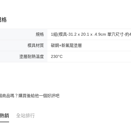
規格
規格
1組(模具-31.2 x 20.1 x .4.9cm 單穴尺寸-約4.
模具材質
碳鋼+新氟龍塗層
塗層耐熱溫度
230°C
個商品嗎？購買後給他一個好評吧
熱銷
全站排行