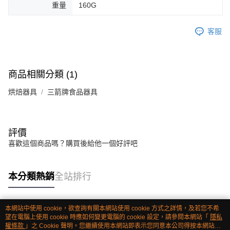
重量
160G
客服
商品相關分類 (1)
烘焙器具
三箭牌食品器具
評價
喜歡這個商品嗎？購買後給他一個好評吧
本分類熱銷
全站排行
本網站中使用 cookie，欲查詢有關本網站使用 cookie 方式之詳情，及若您不希
熱門標籤
望在電腦上使用 cookie 時應如何變更電腦的 cookie 設定，請參閱本網站「
隱私
權條款
」之 Cookie 聲明。您繼續使用本網站即表示您同意本公司得按本網站使