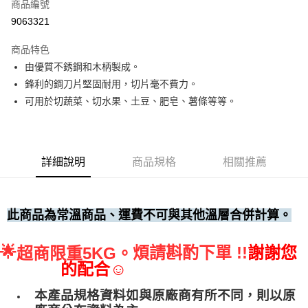
商品編號
• 付款後全家取貨
9063321
每筆NT$60，滿NT$699(含以上)免運費
商品特色
• 付款後7-11取貨
由優質不銹鋼和木柄製成。
每筆NT$60，滿NT$699(含以上)免運費
鋒利的鋼刀片堅固耐用，切片毫不費力。
(請點開選項勾選)
可用於切蔬菜、切水果、土豆、肥皂、薯條等等。
每筆NT$250
詳細說明
商品規格
相關推薦
此商品為常溫商品、運費不可與其他溫層合併計算。
🌟
煩請斟酌下單 !!
謝謝您
超商限重5KG。
的配合☺
本產品規格資料如與原廠商有所不同，則以原