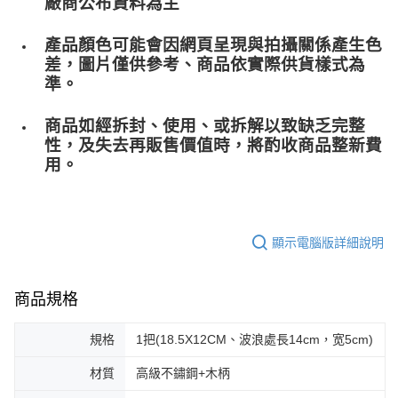
廠商公布資料為主
產品顏色可能會因網頁呈現與拍攝關係產生色
差，圖片僅供參考、商品依實際供貨樣式為
準。
商品如經拆封、使用、或拆解以致缺乏完整
性，及失去再販售價值時，將酌收商品整﻿新費
用。
顯示電腦版詳細說明
商品規格
規格
1把(18.5X12CM、波浪處長14cm，宽5cm)
材質
高級不鏽鋼+木柄