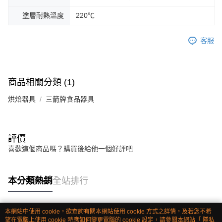
塗層耐熱溫度
220℃
客服
商品相關分類 (1)
烘焙器具
三箭牌食品器具
評價
喜歡這個商品嗎？購買後給他一個好評吧
本分類熱銷
全站排行
本網站中使用 cookie，欲查詢有關本網站使用 cookie 方式之詳情，及若您不希
熱門標籤
望在電腦上使用 cookie 時應如何變更電腦的 cookie 設定，請參閱本網站「
隱私