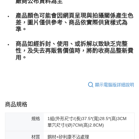
廠商公布資料為主
產品顏色可能會因網頁呈現與拍攝關係產生色
差，圖片僅供參考、商品依實際供貨樣式為
準。
商品如經拆封、使用、或拆解以致缺乏完整
性，及失去再販售價值時，將酌收商品整﻿新費
用。
顯示電腦版詳細說明
商品規格
規格
1組(外形尺寸/(長)37.5*(寬)28.5*(高)3CM
單穴尺寸/(Ø)7CM(高)2.8CM)
材質
鋼材+矽利康不沾處理