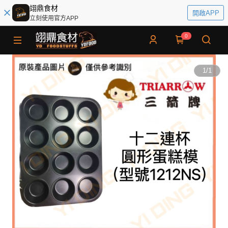
翊鼎食材
開啟APP
立刻使用官方APP
0
1
/
1