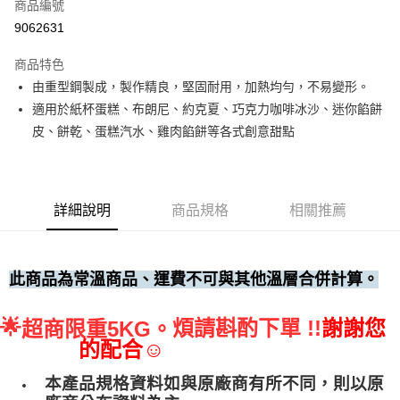
商品編號
• 付款後全家取貨
9062631
每筆NT$60，滿NT$699(含以上)免運費
商品特色
• 付款後7-11取貨
由重型鋼製成，製作精良，堅固耐用，加熱均勻，不易變形。
每筆NT$60，滿NT$699(含以上)免運費
適用於紙杯蛋糕、布朗尼、約克夏、巧克力咖啡冰沙、迷你餡餅
(請點開選項勾選)
皮、餅乾、蛋糕汽水、雞肉餡餅等各式創意甜點
每筆NT$250
詳細說明
商品規格
相關推薦
此商品為常溫商品、運費不可與其他溫層合併計算。
🌟
煩請斟酌下單 !!
謝謝您
超商限重5KG。
的配合☺
本產品規格資料如與原廠商有所不同，則以原