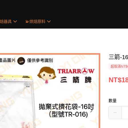
烘焙器具
💫烘焙原料
三箭-16
超取滿NT$
NT$1
數量