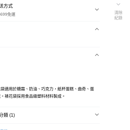
送方式
清除
699免運
紀錄
次付款
全家取貨
0，滿NT$699(含以上)免運費
花袋適用於糖霜、奶油、巧克力，紙杯蛋糕、曲奇、蛋
龍。裱花袋採用食品級塑料材料製成。
-11取貨
0，滿NT$699(含以上)免運費
類 (1)
項勾選)
50
三箭牌食品器具