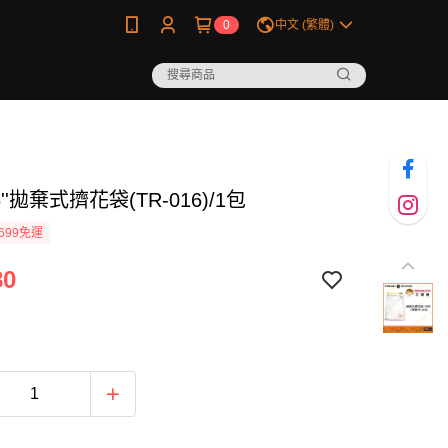
0
中文 (繁體)
''拋棄式擠花袋(TR-016)/1包
699免運
80