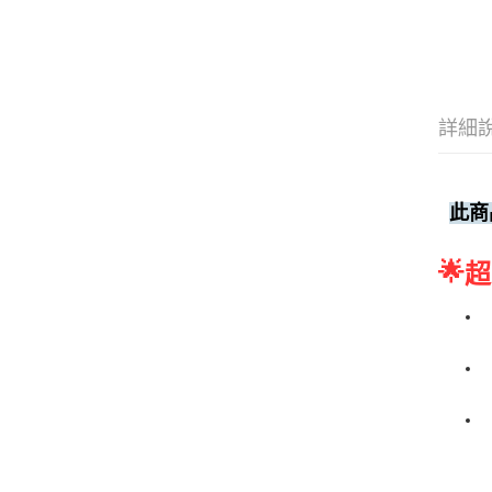
詳細
此商
🌟
超