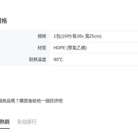
規格
規格
1包(16吋/長38x 寬25cm)
材質
HDPE (聚氯乙烯)
耐熱溫度
90℃
個商品嗎？購買後給他一個好評吧
熱銷
全站排行