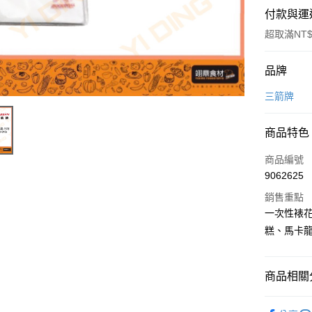
付款與運
超取滿NT$
付款方式
品牌
信用卡一
三箭牌
Apple Pay
商品特色
商品編號
運送方式
9062625
• 付款後
銷售重點
每筆NT$6
一次性裱
糕、馬卡
• 付款後7
每筆NT$6
商品相關分
(請點開選
每筆NT$2
烘焙器具