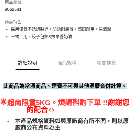
商品編號
• 付款後全家取貨
9062581
每筆NT$60，滿NT$699(含以上)免運費
商品特色
• 付款後7-11取貨
採用優質不銹鋼製造，防銹耐腐蝕，堅固耐用，易清潔
每筆NT$60，滿NT$699(含以上)免運費
一物二用，餃子包餡&抹果醬奶油
(請點開選項勾選)
每筆NT$250
詳細說明
商品規格
相關推薦
此商品為常溫商品、運費不可與其他溫層合併計算。
🌟
煩請斟酌下單 !!
謝謝您
超商限重5KG。
的配合☺
本產品規格資料如與原廠商有所不同，則以原
廠商公布資料為主