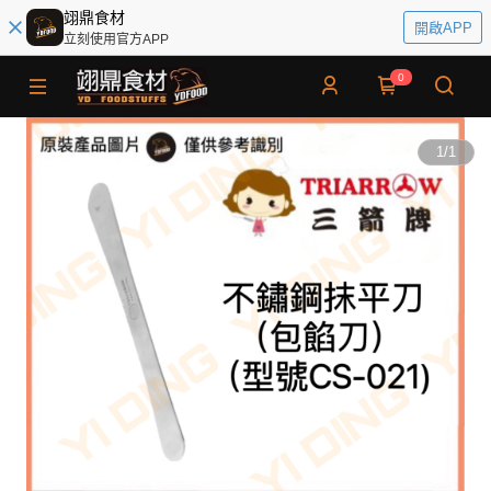
翊鼎食材
開啟APP
立刻使用官方APP
0
1
/
1