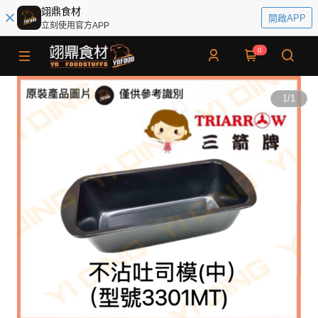
翊鼎食材
開啟APP
立刻使用官方APP
0
1
/
1