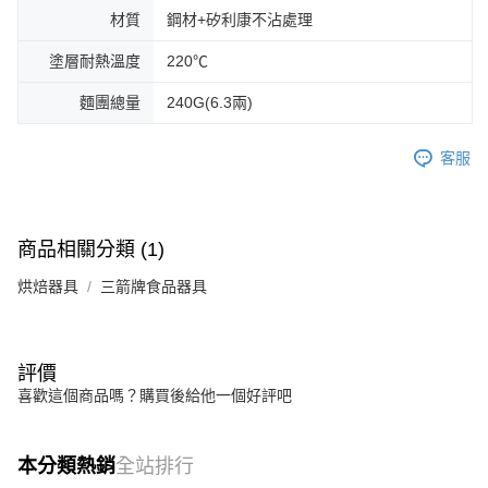
材質
鋼材+矽利康不沾處理
塗層耐熱溫度
220℃
麵團總量
240G(6.3兩)
客服
商品相關分類 (1)
烘焙器具
三箭牌食品器具
評價
喜歡這個商品嗎？購買後給他一個好評吧
本分類熱銷
全站排行