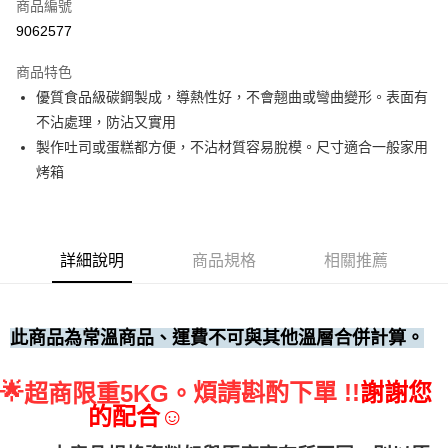
商品編號
• 付款後全家取貨
9062577
每筆NT$60，滿NT$699(含以上)免運費
商品特色
• 付款後7-11取貨
優質食品級碳鋼製成，導熱性好，不會翹曲或彎曲變形。表面有
每筆NT$60，滿NT$699(含以上)免運費
不沾處理，防沾又實用
(請點開選項勾選)
製作吐司或蛋糕都方便，不沾材質容易脫模。尺寸適合一般家用
每筆NT$250
烤箱
詳細說明
商品規格
相關推薦
此商品為常溫商品、運費不可與其他溫層合併計算。
🌟
煩請斟酌下單 !!
謝謝您
超商限重5KG。
的配合☺