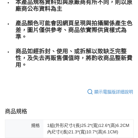
本產品規格資料如與原廠商有所不同，則以原
廠商公布資料為主
產品顏色可能會因網頁呈現與拍攝關係產生色
差，圖片僅供參考、商品依實際供貨樣式為
準。
商品如經拆封、使用、或拆解以致缺乏完整
性，及失去再販售價值時，將酌收商品整﻿新費
用。
顯示電腦版詳細說明
商品規格
規格
1組(外形尺寸/(長)25.2*(寬)12.6*(高)6.2CM
內尺寸/(長)21.3*(寬)10.7*(高)6.1CM)