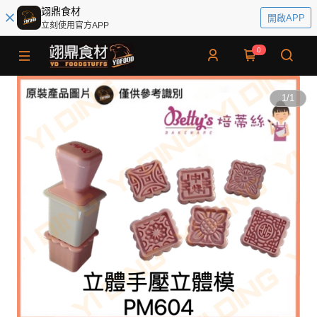
翊鼎食材
開啟APP
立刻使用官方APP
0
1
/
1