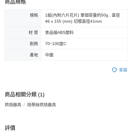
商品規格
規格
1組(內附六片花片) 單個容量約50g , 直徑
46 x 155 (mm) 切模直徑41mm
材 質
食品級ABS塑料
耐熱
70~100度C
產地
中國
客服
商品相關分類 (1)
烘焙器具
焙蒂絲烘焙器具
評價