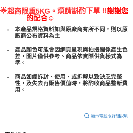
🌟
煩請斟酌下單 !!
謝謝您
超商限重5KG。
的配合☺
本產品規格資料如與原廠商有所不同，則以原
廠商公布資料為主
產品顏色可能會因網頁呈現與拍攝關係產生色
差，圖片僅供參考、商品依實際供貨樣式為
準。
商品如經拆封、使用、或拆解以致缺乏完整
性，及失去再販售價值時，將酌收商品整﻿新費
用。
顯示電腦版詳細說明