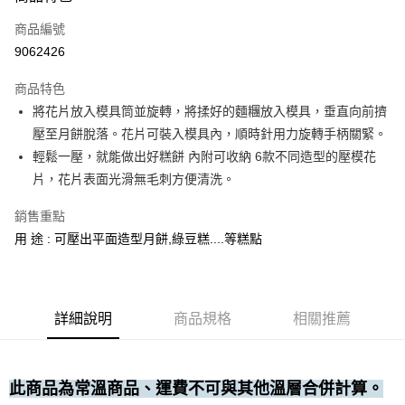
運送方式
商品編號
• 付款後全家取貨
9062426
每筆NT$60，滿NT$699(含以上)免運費
商品特色
• 付款後7-11取貨
將花片放入模具筒並旋轉，將揉好的麵糰放入模具，垂直向前擠
每筆NT$60，滿NT$699(含以上)免運費
壓至月餅脫落。花片可裝入模具內，順時針用力旋轉手柄關緊。
(請點開選項勾選)
輕鬆一壓，就能做出好糕餅 內附可收納 6款不同造型的壓模花
每筆NT$250
片，花片表面光滑無毛刺方便清洗。
銷售重點
用 途 : 可壓出平面造型月餅,綠豆糕....等糕點
詳細說明
商品規格
相關推薦
此商品為常溫商品、運費不可與其他溫層合併計算。