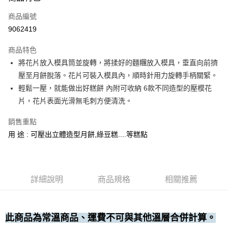
運送方式
商品編號
• 付款後全家取貨
9062419
每筆NT$60，滿NT$699(含以上)免運費
商品特色
• 付款後7-11取貨
將花片放入模具筒並旋轉，將揉好的麵糰放入模具，垂直向前擠
每筆NT$60，滿NT$699(含以上)免運費
壓至月餅脫落。花片可裝入模具內，順時針用力旋轉手柄關緊。
(請點開選項勾選)
輕鬆一壓，就能做出好糕餅 內附可收納 6款不同造型的壓模花
每筆NT$250
片，花片表面光滑無毛刺方便清洗。
銷售重點
用 途 : 可壓出立體造型月餅,綠豆糕....等糕點
詳細說明
商品規格
相關推薦
此商品為常溫商品、運費不可與其他溫層合併計算。