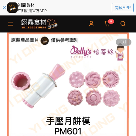
翊鼎食材
開啟APP
立刻使用官方APP
0
1
/
1