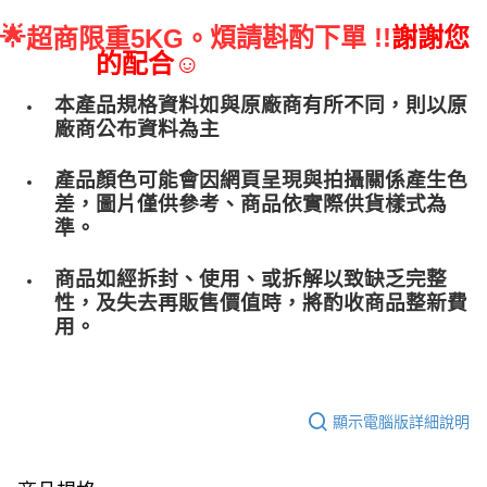
🌟
煩請斟酌下單 !!
謝謝您
超商限重5KG。
的配合☺
本產品規格資料如與原廠商有所不同，則以原
廠商公布資料為主
產品顏色可能會因網頁呈現與拍攝關係產生色
差，圖片僅供參考、商品依實際供貨樣式為
準。
商品如經拆封、使用、或拆解以致缺乏完整
性，及失去再販售價值時，將酌收商品整﻿新費
用。
顯示電腦版詳細說明