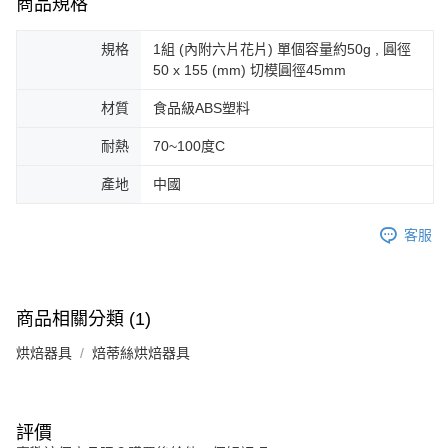
商品規格
規格
1組 (內附六片花片) 單個容量約50g , 圓徑
50 x 155 (mm) 切模圓徑45mm
材質
食品級ABS塑料
耐熱
70~100度C
產地
中國
客服
商品相關分類 (1)
烘焙器具
焙蒂絲烘焙器具
評價