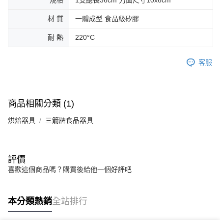
規格
1支總長36cm 刀面尺寸10x6cm
材 質
一體成型 食品級矽膠
耐 熱
220°C
客服
商品相關分類 (1)
烘焙器具
三箭牌食品器具
評價
喜歡這個商品嗎？購買後給他一個好評吧
本分類熱銷
全站排行