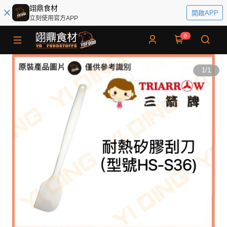
翊鼎食材
開啟APP
立刻使用官方APP
0
1
/
1