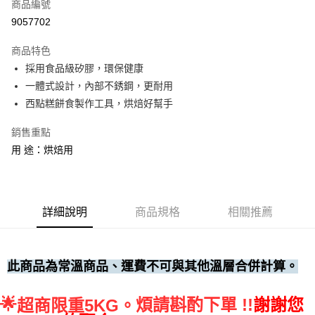
商品編號
• 付款後全家取貨
9057702
每筆NT$60，滿NT$699(含以上)免運費
商品特色
• 付款後7-11取貨
採用食品級矽膠，環保健康
每筆NT$60，滿NT$699(含以上)免運費
一體式設計，內部不銹鋼，更耐用
(請點開選項勾選)
西點糕餅食製作工具，烘焙好幫手
每筆NT$250
銷售重點
用 途：烘焙用
詳細說明
商品規格
相關推薦
此商品為常溫商品、運費不可與其他溫層合併計算。
🌟
煩請斟酌下單 !!
謝謝您
超商限重5KG。